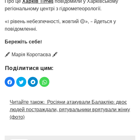
Про це
Харків Times
повідомили у Харківському
регіональному центрі з гідрометеорології.
«I рівень небезпечності, жовтий 🟡», – йдеться у
повідомленні.
Бережіть себе!
🖋️ Марія Коротаєва 🖋️
Поділитися цим:
Читайте також:
Росіяни атакували Балаклію: двоє
людей постраждали, рятувальники врятували жінку
(фото)