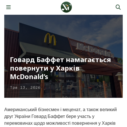
Говард Баффет намагається
повернути у Харків
McDonald’s
Тра 13, 2026
Американський бізнесмен і меценат, а також великий
друг України Говард Баффет бере участь у
перемовинах щодо можливості повернення у Харків