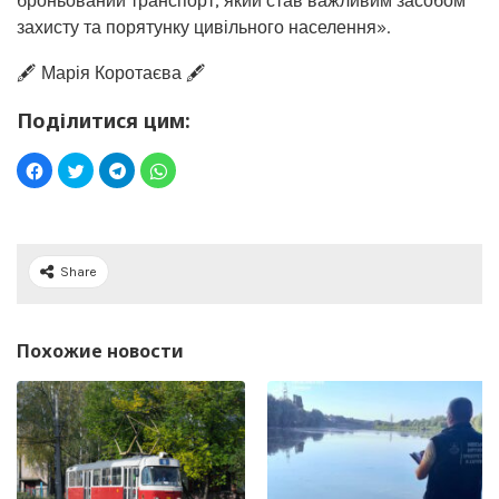
броньований транспорт, який став важливим засобом
захисту та порятунку цивільного населення».
🖋️ Марія Коротаєва 🖋️
Поділитися цим:
Share
Похожие новости