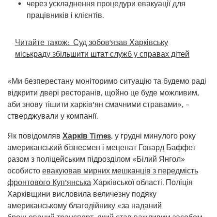
через ускладнення процедури евакуації для
працівників і клієнтів.
Читайте також:
Суд зобов'язав Харківську
міськраду збільшити штат служб у справах дітей
«Ми безперестану моніторимо ситуацію та будемо раді
відкрити двері ресторанів, щойно це буде можливим,
аби знову тішити харків’ян смачними стравами», –
стверджували у компанії.
Як повідомляв
Харків Times
, у грудні минулого року
американський бізнесмен і меценат Говард Баффет
разом з поліцейським підрозділом «Білий Янгол»
особисто
евакуював мирних мешканців з передмість
фронтового Куп’янська
Харківської області. Поліція
Харківщини висловила величезну подяку
американському благодійнику «за наданий