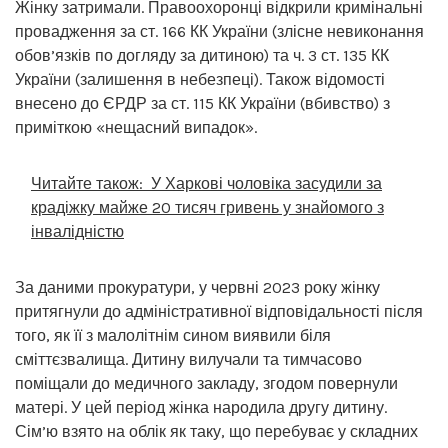
Жінку затримали. Правоохоронці відкрили кримінальні
провадження за ст. 166 КК України (злісне невиконання
обов’язків по догляду за дитиною) та ч. 3 ст. 135 КК
України (залишення в небезпеці). Також відомості
внесено до ЄРДР за ст. 115 КК України (вбивство) з
приміткою «нещасний випадок».
Читайте також:
У Харкові чоловіка засудили за
крадіжку майже 20 тисяч гривень у знайомого з
інвалідністю
За даними прокуратури, у червні 2023 року жінку
притягнули до адміністративної відповідальності після
того, як її з малолітнім сином виявили біля
сміттєзвалища. Дитину вилучали та тимчасово
поміщали до медичного закладу, згодом повернули
матері. У цей період жінка народила другу дитину.
Сім’ю взято на облік як таку, що перебуває у складних