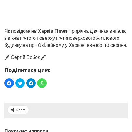
Як повідомляв
Харків Times
, трирічна дівчинка
випала
з вікна п’ятого поверху
п’ятиповерхового житлового
будинку на пр. Ювілейному у Харкові ввечорі 10 серпня.
🖋️ Сергій Бобок 🖋️
Поділитися цим:
Share
Похожие новости