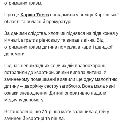
отриманих травм.
Про це
Харків Times
повідомили у поліції Харківської
області та обласній прокуратурі.
За даними слідства, хлопчик піднявся на підвіконня у
кімнаті, втратив рівновагу та випав з вікна. Від
отриманих травм дитина померла в кареті швидкої
допомоги.
Під час невідкладних слідчих дій правоохоронці
потрапили до квартири, звідки випала дитина. У
зачиненому помешканні виявили ще одну малолітню
дитину — дворічну сестру загиблого. Вона мала явні
ознаки зневоднення. Дитині оперативно надали
медичну допомогу.
Встановлено, що 29-річна мати залишила дітей у
зачиненій квартирі та пішла.