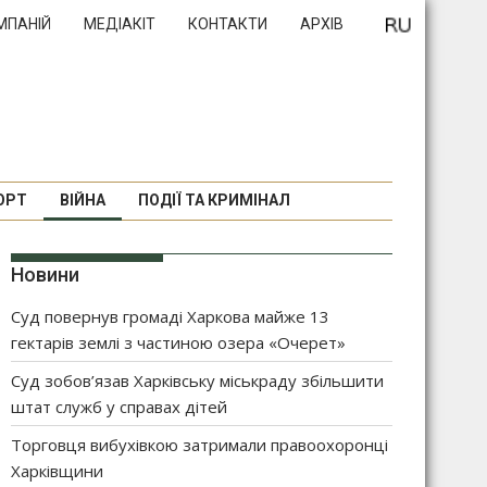
МПАНІЙ
МЕДІАКІТ
КОНТАКТИ
АРХІВ
ОРТ
ВІЙНА
ПОДІЇ ТА КРИМІНАЛ
Новини
Суд повернув громаді Харкова майже 13
гектарів землі з частиною озера «Очерет»
Суд зобов’язав Харківську міськраду збільшити
штат служб у справах дітей
Торговця вибухівкою затримали правоохоронці
Харківщини