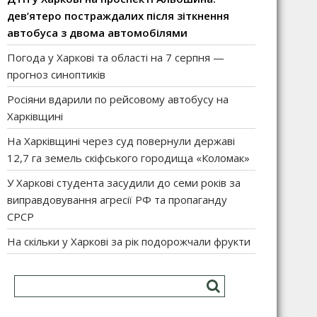
дев’ятеро постраждалих після зіткнення
автобуса з двома автомобілями
Погода у Харкові та області на 7 серпня —
прогноз синоптиків
Росіяни вдарили по рейсовому автобусу на
Харківщині
На Харківщині через суд повернули державі
12,7 га земель скіфського городища «Коломак»
У Харкові студента засудили до семи років за
виправдовування агресії РФ та пропаганду
СРСР
На скільки у Харкові за рік подорожчали фрукти