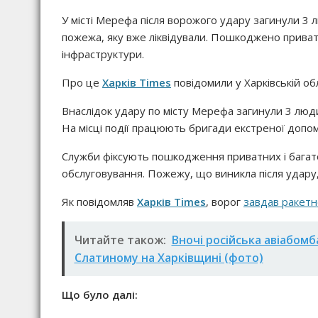
У місті Мерефа після ворожого удару загинули 3 
пожежа, яку вже ліквідували. Пошкоджено приватн
інфраструктури.
Про це
Харків Times
повідомили у Харківській обл
Внаслідок удару по місту Мерефа загинули 3 лю
На місці події працюють бригади екстреної допом
Служби фіксують пошкодження приватних і багаток
обслуговування. Пожежу, що виникла після удару,
Як повідомляв
Харків Times
, ворог
завдав ракетн
Читайте також:
Вночі російська авіабом
Слатиному на Харківщині (фото)
Що було далі: