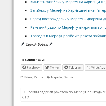
Кількість загиблих у Мерефі на Харківщині
Загиблих у Мерефі на Харківщині вже пʼяте
Серед постраждалих у Мерефі – дворічна д
Ракетний удар по Мерефі: у лікарні помер 
Трагедія в Мерефі: російська ракета забрала
Сергій Бобок
Поділитися цим:
Facebook
Twitter
Telegram
WhatsApp
,
,
Війна
Регіон
Мерефа
Харків
Навігація
Росіяни вдарили ракетою по Мерефі: пошкодже
записів
СТО