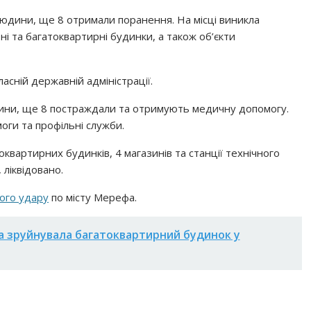
людини, ще 8 отримали поранення. На місці виникла
і та багатоквартирні будинки, а також об’єкти
асній державній адміністрації.
дини, ще 8 постраждали та отримують медичну допомогу.
оги та профільні служби.
вартирних будинків, 4 магазинів та станції технічного
 ліквідовано.
ого удару
по місту Мерефа.
ба зруйнувала багатоквартирний будинок у