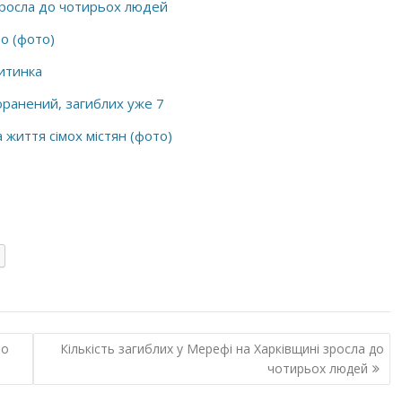
 зросла до чотирьох людей
ро (фото)
итинка
поранений, загиблих уже 7
 життя сімох містян (фото)
но
Кількість загиблих у Мерефі на Харківщині зросла до
чотирьох людей