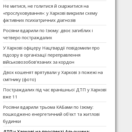
Не митися, не голитися й скаржитися на
«прослуховування»: у Харкові викрили схему
фіктивних психіатричних діагнозів
Росіяни вдарили по Ізюму: двоє загиблих і
четверо постраждалих
У Харкові офіцеру Нацгвардії повідомили про
підозру в організації переправлення
військовозобов’язаних за кордон
Двох кошенят врятували у Харкові з пожежі на
смітнику (фото)
Постраждалих під час вранішньої ДТП у Харкові
вже 11
Росіяни вдарили трьома КАБами по Ізюму:
пошкоджено енергетичний об’єкт та житлові
будинки
ДТП у Харкові на проспекті Альошина: