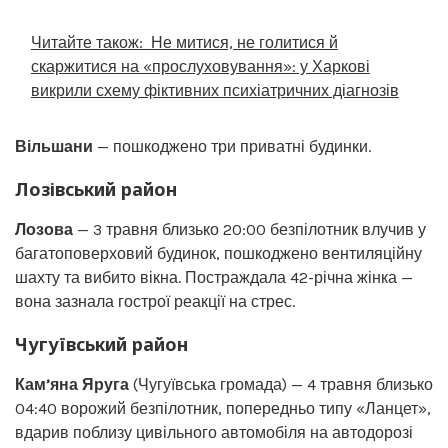
Читайте також:
Не митися, не голитися й
скаржитися на «прослуховування»: у Харкові
викрили схему фіктивних психіатричних діагнозів
Вільшани
— пошкоджено три приватні будинки.
Лозівський район
Лозова
— 3 травня близько 20:00 безпілотник влучив у
багатоповерховий будинок, пошкоджено вентиляційну
шахту та вибито вікна. Постраждала 42-річна жінка —
вона зазнала гострої реакції на стрес.
Чугуївський район
Кам’яна Яруга
(Чугуївська громада) — 4 травня близько
04:40 ворожий безпілотник, попередньо типу «Ланцет»,
вдарив поблизу цивільного автомобіля на автодорозі