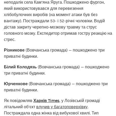
неподалік села Кам’яна Яруга. Пошкоджено фургон,
який використовувався для перевезення
хлібобулочних виробів (на момент атаки був без
вантажу). Постраждали 53- і 52-річні чоловіки. Водій
дістав закриту черепно-мозкову травму та струс
головного мозку. Експедитор отримав гостру реакцію на
стрес.
Різникове
(Вовчанська громада) — пошкоджено три
приватні будинки.
Білий Колодязь
(Вовчанська громада) — пошкоджено
три приватні будинки.
Юрченкове
(Вовчанська громада) — пошкоджено три
приватні будинки.
Як повідомляв
Харків Times
, у Лозівській громаді
літальний об’єкт
влучив у багатоповерхівку
.
Постраждала одна жінка від вибухової хвилі. Тип