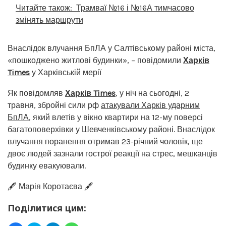
Читайте також:
Трамваї №16 і №16А тимчасово
змінять маршрути
Внаслідок влучання БпЛА у Салтівському районі міста,
«пошкоджено житлові будинки», – повідомили
Харків
Times
у Харківській мерії
Як повідомляв
Харків Times
, у ніч на сьогодні, 2
травня, збройні сили рф
атакували Харків ударним
БпЛА
, який влетів у вікно квартири на 12-му поверсі
багатоповерхівки у Шевченківському районі. Внаслідок
влучання поранення отримав 23-річний чоловік, ще
двоє людей зазнали гострої реакції на стрес, мешканців
будинку евакуювали.
🖋️ Марія Коротаєва 🖋️
Поділитися цим: