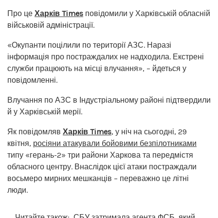
Про це
Харків Times
повідомили у Харківській обласній
військовій адміністрації.
«Окупанти поцілили по території АЗС. Наразі
інформація про постраждалих не надходила. Екстрені
служби працюють на місці влучання», – йдеться у
повідомленні.
Влучання по АЗС в Індустріальному районі підтвердили
й у Харківській мерії.
Як повідомляв
Харків Times
, у ніч на сьогодні, 29
квітня,
росіяни атакували бойовими безпілотниками
типу «герань-2» три райони Харкова та передмістя
обласного центру. Внаслідок цієї атаки постраждали
восьмеро мирних мешканців – переважно це літні
люди.
Читайте також:
СБУ затримала агента ФСБ, який