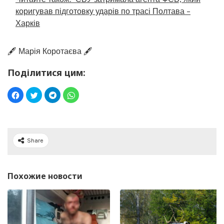
коригував підготовку ударів по трасі Полтава –
Харків
🖋️ Марія Коротаєва 🖋️
Поділитися цим:
Share
Похожие новости