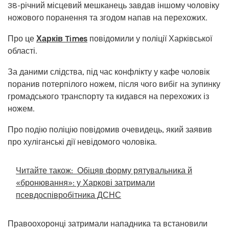
38-річний місцевий мешканець завдав іншому чоловіку
ножового поранення та згодом напав на перехожих.
Про це
Харків Times
повідомили у поліції Харківської
області.
За даними слідства, під час конфлікту у кафе чоловік
поранив потерпілого ножем, після чого вибіг на зупинку
громадського транспорту та кидався на перехожих із
ножем.
Про подію поліцію повідомив очевидець, який заявив
про хуліганські дії невідомого чоловіка.
Читайте також:
Обіцяв форму рятувальника й
«бронювання»: у Харкові затримали
псевдоспівробітника ДСНС
Правоохоронці затримали нападника та встановили