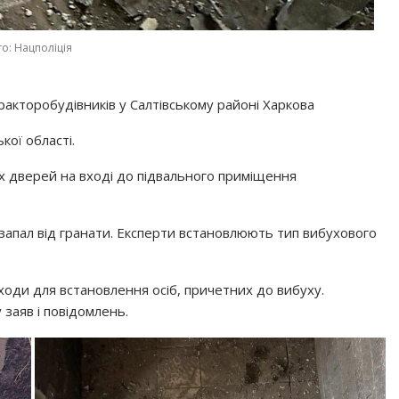
о: Нацполіція
ракторобудівників у Салтівському районі Харкова
кої області.
 дверей на вході до підвального приміщення
ї запал від гранати. Експерти встановлюють тип вибухового
оди для встановлення осіб, причетних до вибуху.
заяв і повідомлень.