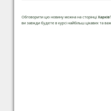
а
в
і
Обговорити цю новину можна на сторінці
Харків
г
ви завжди будете в курсі найбільш цікавих та важ
а
ц
і
я
з
а
п
и
с
і
в