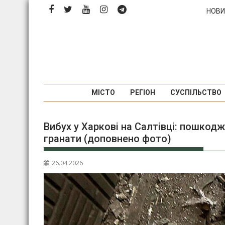
П
НОВИ
е
р
е
й
т
и
д
МІСТО
РЕГІОН
СУСПІЛЬСТВО
о
в
Вибух у Харкові на Салтівці: пошкод
м
гранати (доповнено фото)
і
с
т
26.04.2026
у