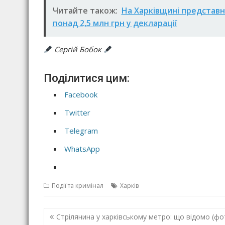
Читайте також:
На Харківщині представн
понад 2,5 млн грн у декларації
Сергій Бобок
Поділитися цим:
Facebook
Twitter
Telegram
WhatsApp
Події та кримінал
Харків
Н
Стрілянина у харківському метро: що відомо (фо