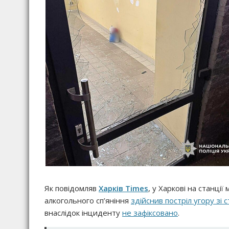
Як повідомляв
Харків Times
, у Харкові на станції
алкогольного сп’яніння
здійснив постріл угору зі 
внаслідок інциденту
не зафіксовано
.