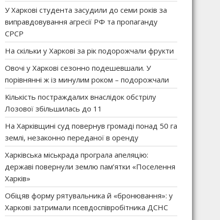
У Харкові студента засудили до семи років за
виправдовування агресії РФ та пропаганду
СРСР
На скільки у Харкові за рік подорожчали фрукти
Овочі у Харкові сезонно подешевшали. У
порівнянні ж із минулим роком – подорожчали
Кількість постраждалих внаслідок обстрілу
Лозової збільшилась до 11
На Харківщині суд повернув громаді понад 50 га
землі, незаконно переданої в оренду
Харківська міськрада програла апеляцію:
державі повернули землю пам’ятки «Поселення
Харків»
Обіцяв форму рятувальника й «бронювання»: у
Харкові затримали псевдоспівробітника ДСНС