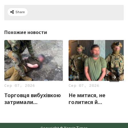
Share
Похожие новости
Сер 07, 2026
Сер 07, 2026
Торговця вибухівкою
Не митися, не
затримали
голитися й
правоохоронці
скаржитися на
Харківщини
«прослуховування»:
у Харкові викрили