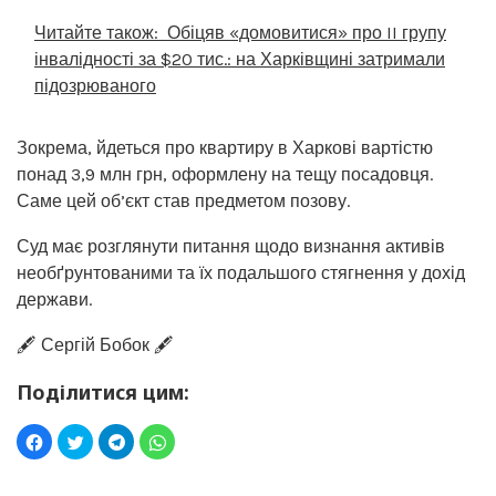
Читайте також:
Обіцяв «домовитися» про II групу
інвалідності за $20 тис.: на Харківщині затримали
підозрюваного
Зокрема, йдеться про квартиру в Харкові вартістю
понад 3,9 млн грн, оформлену на тещу посадовця.
Саме цей об’єкт став предметом позову.
Суд має розглянути питання щодо визнання активів
необґрунтованими та їх подальшого стягнення у дохід
держави.
🖋️ Сергій Бобок 🖋️
Поділитися цим: