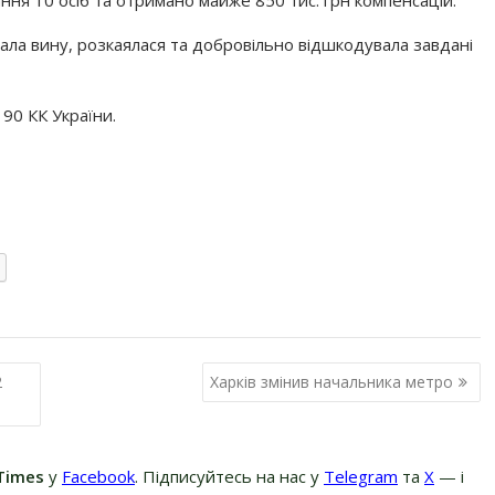
я 10 осіб та отримано майже 850 тис. грн компенсацій.
ала вину, розкаялася та добровільно відшкодувала завдані
190 КК України.
2
Харків змінив начальника метро
Times
у
Facebook
. Підписуйтесь на нас у
Telegram
та
Х
— і