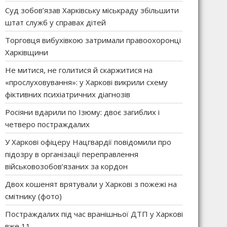
Суд зобов’язав Харківську міськраду збільшити
штат служб у справах дітей
Торговця вибухівкою затримали правоохоронці
Харківщини
Не митися, не голитися й скаржитися на
«прослуховування»: у Харкові викрили схему
фіктивних психіатричних діагнозів
Росіяни вдарили по Ізюму: двоє загиблих і
четверо постраждалих
У Харкові офіцеру Нацгвардії повідомили про
підозру в організації переправлення
військовозобов’язаних за кордон
Двох кошенят врятували у Харкові з пожежі на
смітнику (фото)
Постраждалих під час вранішньої ДТП у Харкові
вже 11