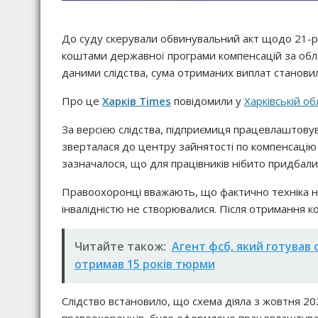
До суду скерували обвинувальний акт щодо 21-рі
коштами державної програми компенсацій за обла
даними слідства, сума отриманих виплат становил
Про це
Харків Times
повідомили у
Харківській об
За версією слідства, підприємиця працевлаштовув
зверталася до центру зайнятості по компенсацію
зазначалося, що для працівників нібито придбали
Правоохоронці вважають, що фактично техніка не
інвалідністю не створювалися. Після отримання ко
Читайте також:
Агент фсб, який готував 
отримав 15 років тюрми
Слідство встановило, що схема діяла з жовтня 20