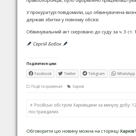
правоохоронців, було оформлено працевлаштуванн
У прокуратурі повідомили, що обвинувачена визн
державі збитки у повному обсязі.
Обвинувальний акт скеровано до суду за ч. 3 ст. 
Сергій Бобок
Поділитися цим:
Facebook
Twitter
Telegram
WhatsApp
Події та кримінал
Харків
Навігація
Російські обстріли Харківщини за минулу добу: 1
записів
постраждалих
Обговорити цю новину можна на сторінці
Харків