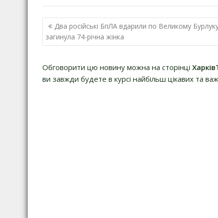
Навігація
Два російські БпЛА вдарили по Великому Бурлуку
записів
загинула 74-річна жінка
Обговорити цю новину можна на сторінці
Харків
ви завжди будете в курсі найбільш цікавих та важ