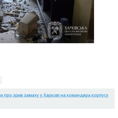
и про зрив замаху у Харкові на командира корпусу