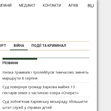
МПАНІЙ
МЕДІАКІТ
КОНТАКТИ
АРХІВ
ОРТ
ВІЙНА
ПОДІЇ ТА КРИМІНАЛ
Новини
Низка трамваїв і тролейбусів тимчасово змінять
маршрути 8 серпня
Суд повернув громаді Харкова майже 13
гектарів землі з частиною озера «Очерет»
Суд зобов’язав Харківську міськраду збільшити
штат служб у справах дітей