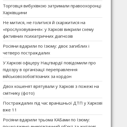
Торговця вибухівкою затримали правоохоронці
Харківщини
Не митися, не голитися й скаржитися на
«прослуховування»: у Харкові викрили схему
фіктивних психіатричних діагнозів
Росіяни вдарили по Ізюму: двоє загиблих і
четверо постраждалих
У Харкові офіцеру Нацгвардії повідомили про
підозру в організації переправлення
військовозобов’язаних за кордон
Двох кошенят врятували у Харкові з пожежі на
смітнику (фото)
Постраждалих під час вранішньої ДТП у Харкові
вже 11
Росіяни вдарили трьома КАБами по Ізюму:
пошкоджено енергетичний об’єкт та житлові