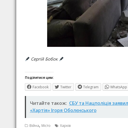
Сергій Бобок
Поділитися цим:
Facebook
Twitter
Telegram
WhatsApp
Читайте також:
СБУ та Нацполіція заявил
«Хартія» Ігоря Оболєнського
,
Війна
Місто
Харків