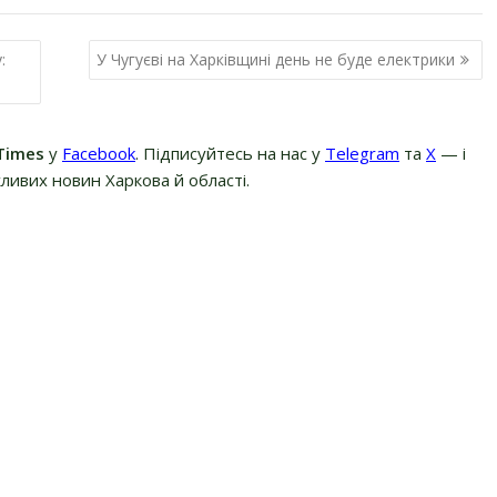
:
У Чугуєві на Харківщині день не буде електрики
Times
у
Facebook
. Підписуйтесь на нас у
Telegram
та
Х
— і
ливих новин Харкова й області.