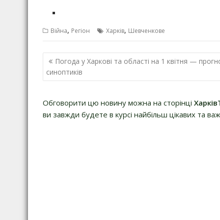
,
,
Війна
Регіон
Харків
Шевченкове
Н
Погода у Харкові та області на 1 квітня — прогн
а
синоптиків
в
і
Обговорити цю новину можна на сторінці
Харків
г
ви завжди будете в курсі найбільш цікавих та важ
а
ц
і
я
з
а
п
и