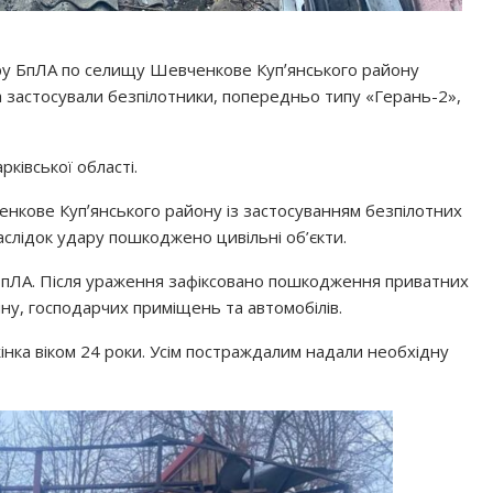
ару БпЛА по селищу Шевченкове Купʼянського району
ська застосували безпілотники, попередньо типу «Герань-2»,
ківської області.
енкове Купʼянського району із застосуванням безпілотних
аслідок удару пошкоджено цивільні об’єкти.
м БпЛА. Після ураження зафіксовано пошкодження приватних
ну, господарчих приміщень та автомобілів.
жінка віком 24 роки. Усім постраждалим надали необхідну