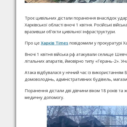
Троє цивільних дістали поранення внаслідок уд
Харківської області вночі 1 квітня. Російські вій
вразивши об’єкти цивільної інфраструктури.
Про це
Харків Times
повідомили у прокуратурі Хар
Вночі 1 квітня війська рф атакували селище Шевч
літальних апаратів, ймовірно типу «Герань-2». Ун
Атака відбувалася у нічний час із використання
домоволодінь, адміністративних будівель, магази
Поранення дістали дві дівчини віком 18 років та 
медичну допомогу.