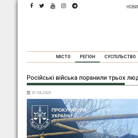
П
НОВИ
е
р
е
й
т
и
д
МІСТО
РЕГІОН
СУСПІЛЬСТВО
о
в
Російські війська поранили трьох л
м
і
с
01.04.2026
т
у