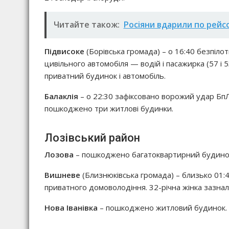
Читайте також:
Росіяни вдарили по рейс
Підвисоке
(Борівська громада) – о 16:40 безпіло
цивільного автомобіля — водій і пасажирка (57 і 
приватний будинок і автомобіль.
Балаклія
– о 22:30 зафіксовано ворожий удар Бп
пошкоджено три житлові будинки.
Лозівський район
Лозова
– пошкоджено багатоквартирний будинок,
Вишневе
(Близнюківська громада) – близько 01:
приватного домоволодіння. 32-річна жінка зазна
Нова Іванівка
– пошкоджено житловий будинок.