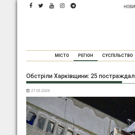
П
НОВИ
е
р
е
й
т
и
д
МІСТО
РЕГІОН
СУСПІЛЬСТВО
о
в
Обстріли Харківщини: 25 постраждали
м
і
с
27.03.2026
т
у