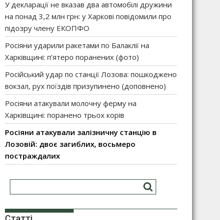
У декларації не вказав два автомобілі дружини
на понад 3,2 млн грн: у Харкові повідомили про
підозру члену ЕКОПФО
Росіяни ударили ракетами по Балаклії на
Харківщині: п’ятеро поранених (фото)
Російський удар по станції Лозова: пошкоджено
вокзал, рух поїздів призупинено (доповнено)
Росіяни атакували молочну ферму на
Харківщині: поранено трьох корів
Росіяни атакували залізничну станцію в
Лозовій: двоє загиблих, восьмеро
постраждалих
Статті