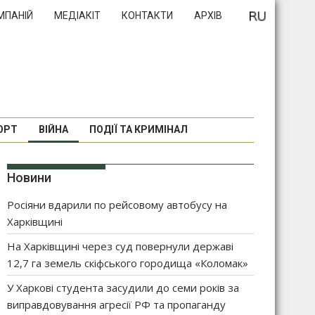
МПАНІЙ
МЕДІАКІТ
КОНТАКТИ
АРХІВ
ОРТ
ВІЙНА
ПОДІЇ ТА КРИМІНАЛ
Новини
Росіяни вдарили по рейсовому автобусу на
Харківщині
На Харківщині через суд повернули державі
12,7 га земель скіфського городища «Коломак»
У Харкові студента засудили до семи років за
виправдовування агресії РФ та пропаганду