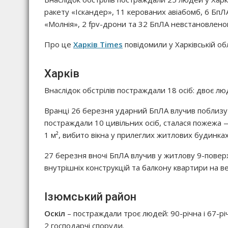
ракету «Іскандер», 11 керованих авіабомб, 6 БпЛ
«Молнія», 2 fpv-дрони та 32 БпЛА невстановленог
Про це
Харків Times
повідомили у Харківській обл
Харків
Внаслідок обстрілів постраждали 18 осіб: двоє лю
Вранці 26 березня ударний БпЛА влучив поблизу 
постраждали 10 цивільних осіб, сталася пожежа 
1 м², вибито вікна у прилеглих житлових будинка
27 березня вночі БпЛА влучив у житлову 9-поверх
внутрішніх конструкцій та балкону квартири на в
Ізюмський район
Оскіл
– постраждали троє людей: 90-річна і 67-рі
2 господарчі споруди.