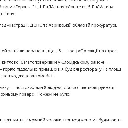
А типу «Герань-2», 1 БпЛА типу «Ланцет», 5 БпЛА типу
о типу.
адміністрації, ДСНС та Харківській обласній прокуратурі.
дей зазнали поранень, ще 16 — гострої реакції на стрес.
житлової багатоповерхівки у Слобідському районі —
— горіло підвальне приміщення будівлі ресторану на площі
х, пошкоджено автомобілі.
івку — постраждали 8 людей, сталися часткові руйнації
ерхньому поверсі. Пожежі не було.
чна жінки та 19-річний чоловік. Пошкоджено 21 будинок та