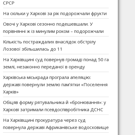
СРСР
На скільки у Харкові за рік подорожчали фрукти
Овочі у Харкові сезонно подешевшали. У
порівнянні ж із минулим роком – подорожчали
Кількість постраждалих внаслідок обстрілу
Лозової збільшилась до 11
На Харківщині суд повернув громаді понад 50 га
землі, незаконно переданої в оренду
Харківська міськрада програла апеляцію:
державі повернули землю пам’ятки «Поселення
Харків»
Обіцяв форму рятувальника й «бронювання»: у
Харкові затримали псевдоспівробітника ДСНС
На Харківщині прокуратура через суд
повернула державі Африканівське водосховище