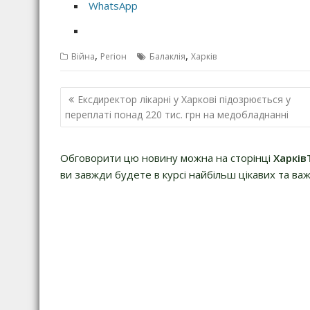
WhatsApp
,
,
Війна
Регіон
Балаклія
Харків
Н
Ексдиректор лікарні у Харкові підозрюється у
а
переплаті понад 220 тис. грн на медобладнанні
в
і
Обговорити цю новину можна на сторінці
Харків
г
ви завжди будете в курсі найбільш цікавих та важ
а
ц
і
я
з
а
п