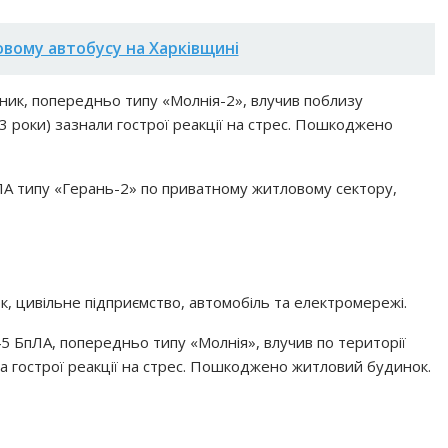
овому автобусу на Харківщині
тник, попередньо типу «Молнія-2», влучив поблизу
53 роки) зазнали гострої реакції на стрес. Пошкоджено
ЛА типу «Герань-2» по приватному житловому сектору,
 цивільне підприємство, автомобіль та електромережі.
45 БпЛА, попередньо типу «Молнія», влучив по території
ла гострої реакції на стрес. Пошкоджено житловий будинок.