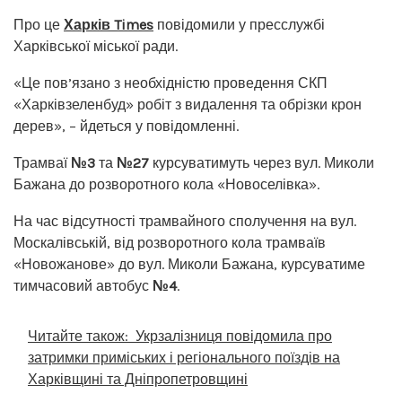
Про це
Харків Times
повідомили у пресслужбі
Харківської міської ради.
«Це пов’язано з необхідністю проведення СКП
«Харківзеленбуд» робіт з видалення та обрізки крон
дерев», – йдеться у повідомленні.
Трамваї
№3
та
№27
курсуватимуть через вул. Миколи
Бажана до розворотного кола «Новоселівка».
На час відсутності трамвайного сполучення на вул.
Москалівській, від розворотного кола трамваїв
«Новожанове» до вул. Миколи Бажана, курсуватиме
тимчасовий автобус
№4
.
Читайте також:
Укрзалізниця повідомила про
затримки приміських і регіонального поїздів на
Харківщині та Дніпропетровщині