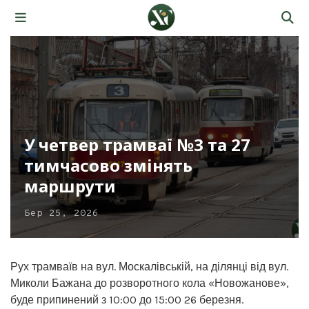
У четвер трамваї №3 та 27
тимчасово змінять
маршрути
Бер 25, 2026
Рух трамваїв на вул. Москалівській, на ділянці від вул.
Миколи Бажана до розворотного кола «Новожанове»,
буде припинений з 10:00 до 15:00 26 березня.