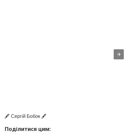
🖋️ Сергій Бобок 🖋️
Поділитися цим: