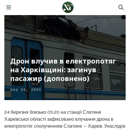
Дрон влучив в електропотяг
на Харківщині: загинув
пасажир (доповнено)
Бер 24, 2026
24 березня близько 05:20 на станції Слатине
Харківської області зафіксовано влучання дрона в
електропотяг сполученням Слатине — Харків. Унаслідок