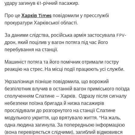
удару загинув 61-річний пасажир.
Про це
Харків Times
повідомили у пресслужбі
прокуратури Харківської області.
За даними слідства, російська армія застосувала FPV-
дрон, який поцілив у вагон потяга під час його
перебування на станції.
Машиніст потяга та його помічник отримали гостру
реакцію на стрес. На місці події працюють усі служби.
Укрзалізниця пізніше повідомила, що ворожий
безпілотник влучив в останній вагон приміського поїзда
сполученням Слатине — Харків. Одразу після сигналу
небезпеки поїзна бригада й низка пасажирів
прослідували до розгорнутого на станції Слатине
модульного укриття, що врятувало життя. “На жаль,
одна людина загинула. За попередньою інформацією
(вона перевіряється слідчими), загиблий відмовився