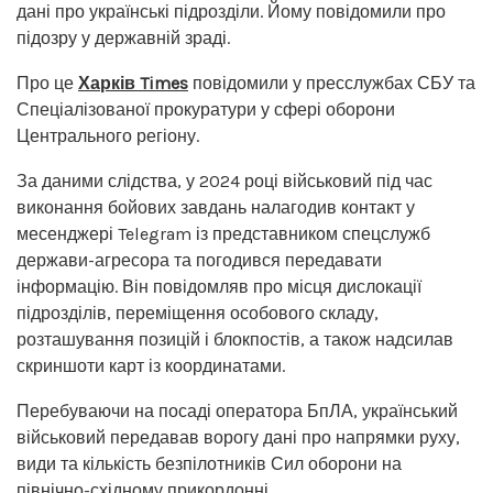
дані про українські підрозділи. Йому повідомили про
підозру у державній зраді.
Про це
Харків Times
повідомили у пресслужбах СБУ та
Спеціалізованої прокуратури у сфері оборони
Центрального регіону.
За даними слідства, у 2024 році військовий під час
виконання бойових завдань налагодив контакт у
месенджері Telegram із представником спецслужб
держави-агресора та погодився передавати
інформацію. Він повідомляв про місця дислокації
підрозділів, переміщення особового складу,
розташування позицій і блокпостів, а також надсилав
скриншоти карт із координатами.
Перебуваючи на посаді оператора БпЛА, український
військовий передавав ворогу дані про напрямки руху,
види та кількість безпілотників Сил оборони на
північно-східному прикордонні.