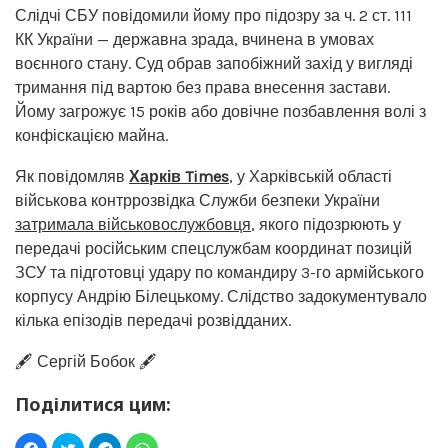
Слідчі СБУ повідомили йому про підозру за ч. 2 ст. 111
КК України — державна зрада, вчинена в умовах
воєнного стану. Суд обрав запобіжний захід у вигляді
тримання під вартою без права внесення застави.
Йому загрожує 15 років або довічне позбавлення волі з
конфіскацією майна.
Як повідомляв
Харків Times
, у Харківській області
військова контррозвідка Служби безпеки України
затримала військовослужбовця
, якого підозрюють у
передачі російським спецслужбам координат позицій
ЗСУ та підготовці удару по командиру 3-го армійського
корпусу Андрію Білецькому. Слідство задокументувало
кілька епізодів передачі розвідданих.
🖋️ Сергій Бобок 🖋️
Поділитися цим: