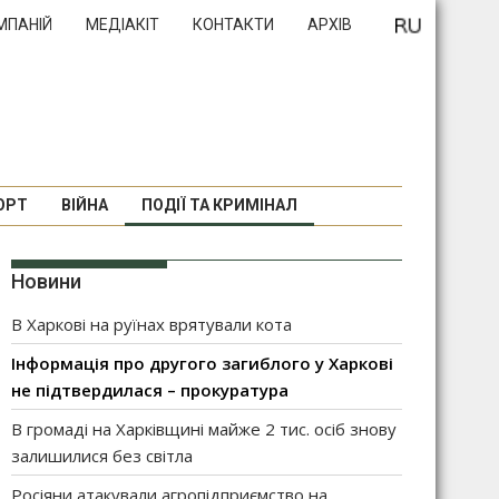
МПАНІЙ
МЕДІАКІТ
КОНТАКТИ
АРХІВ
ОРТ
ВІЙНА
ПОДІЇ ТА КРИМІНАЛ
Новини
В Харкові на руїнах врятували кота
Інформація про другого загиблого у Харкові
не підтвердилася – прокуратура
В громаді на Харківщині майже 2 тис. осіб знову
залишилися без світла
Росіяни атакували агропідприємство на