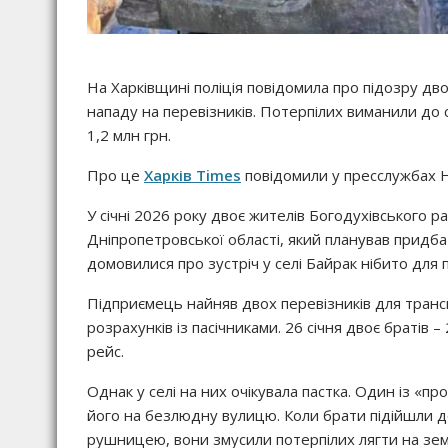
На Харківщині поліція повідомила про підозру д
нападу на перевізників. Потерпілих виманили до 
1,2 млн грн.
Про це
Харків Times
повідомили у пресслужбах На
У січні 2026 року двоє жителів Богодухівського 
Дніпропетровської області, який планував придба
домовилися про зустріч у селі Байрак нібито для 
Підприємець найняв двох перевізників для транс
розрахунків із пасічниками. 26 січня двоє братів 
рейс.
Однак у селі на них очікувала пастка. Один із «п
його на безлюдну вулицю. Коли брати підійшли до
рушницею, вони змусили потерпілих лягти на земл