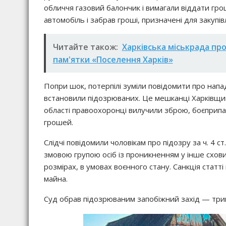
обличчя газовий балончик і вимагали віддати грош
автомобіль і забрав гроші, призначені для закупів
Читайте також:
Харківська міськрада пр
пам'ятки «Поселення Харків»
Попри шок, потерпілі зуміли повідомити про нап
встановили підозрюваних. Це мешканці Харківщини в
області правоохоронці вилучили зброю, боєприпас
грошей.
Слідчі повідомили чоловікам про підозру за ч. 4 
змовою групою осіб із проникненням у інше схов
розмірах, в умовах воєнного стану. Санкція статт
майна.
Суд обрав підозрюваним запобіжний захід — три