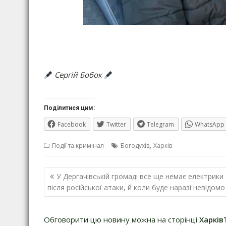
Сергій Бобок
Поділитися цим:
Facebook
Twitter
Telegram
WhatsApp
,
Події та кримінал
Богодухів
Харків
Навігація
У Дергачівській громаді все ще немає електрики
записів
після російської атаки, й коли буде наразі невідомо
Обговорити цю новину можна на сторінці
Харків