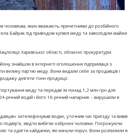
вом чоловікам, яких вважають причетними до розбійного
села Байрак під приводом купівлі меду та заволоділи майже
цполіції Харківської області, обласної прокуратури.
району знайшли в інтернеті оголошення підприємця з
ти велику партію меду. Вони видали себе за продавців і
продажу дев’яти тонн продукції.
портування меду та передав їм понад 1,2 млн грн для
– 24-річний водій і його 16-річний напарник – вирушили в
родавців» зателефонував водію, уточнив час приїзду та вивів
 подвір’я, звідти вибігли озброєні чоловіки. Погрожуючи
ю та одягти кайданки, які кинули поруч. Вони розпилили в