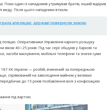
і. Поки один із нападників утримував братів, інший відкрив
лі меду. Після цього нападники втекли.
ограла апеляцію: державі повернули землю
ад поліцію. Оперативники Управління карного розшуку
іком 40 і 25 років. Під час серії обшуків у Харкові та
и, засоби маскування, мобільні телефони та значні суми
ст. 187 КК України — розбій, вчинений за попередньою
ище, спрямований на заволодіння майном у великих
і передбачає до 15 років позбавлення волі з конфіскацією
мання під вартою.