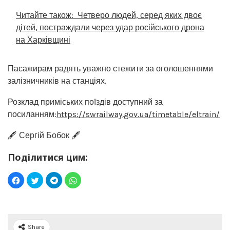
Читайте також:
Четверо людей, серед яких двоє
дітей, постраждали через удар російського дрона
на Харківщині
Пасажирам радять уважно стежити за оголошеннями
залізничників на станціях.
Розклад приміських поїздів доступний за
посиланням:
https://swrailway.gov.ua/timetable/eltrain/
🖋️ Сергій Бобок 🖋️
Поділитися цим:
Share