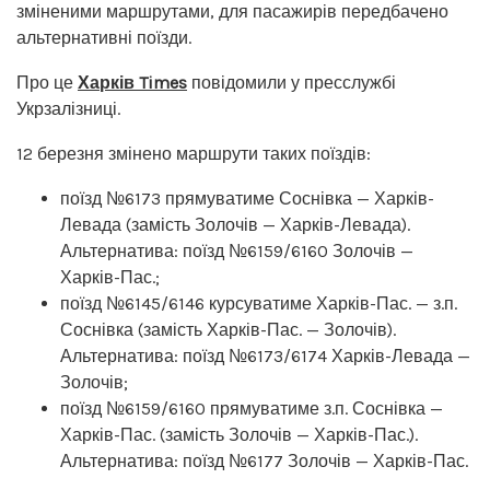
зміненими маршрутами, для пасажирів передбачено
альтернативні поїзди.
Про це
Харків Times
повідомили у пресслужбі
Укрзалізниці.
12 березня змінено маршрути таких поїздів:
поїзд №6173 прямуватиме Соснівка — Харків-
Левада (замість Золочів — Харків-Левада).
Альтернатива: поїзд №6159/6160 Золочів —
Харків-Пас.;
поїзд №6145/6146 курсуватиме Харків-Пас. — з.п.
Соснівка (замість Харків-Пас. — Золочів).
Альтернатива: поїзд №6173/6174 Харків-Левада —
Золочів;
поїзд №6159/6160 прямуватиме з.п. Соснівка —
Харків-Пас. (замість Золочів — Харків-Пас.).
Альтернатива: поїзд №6177 Золочів — Харків-Пас.