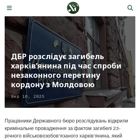
ДБР розслідує загибель
харків’янина під час спроби
незаконного перетину
кордону з Молдовою
Вер 10, 2025
Працівники Державного бюро розслідувань відкрили
кримінальне провадження за фактом загибелі 23-
річного військовозобов’язаного харків’янина, який