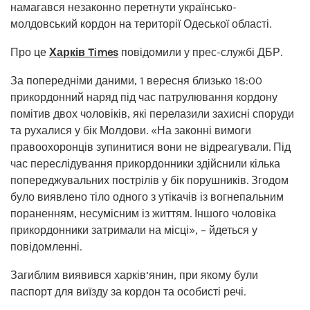
намагався незаконно перетнути українсько-
молдовський кордон на території Одеської області.
Про це
Харків Times
повідомили у прес-службі ДБР.
За попередніми даними, 1 вересня близько 18:00
прикордонний наряд під час патрулювання кордону
помітив двох чоловіків, які перелазили захисні споруди
та рухалися у бік Молдови. «На законні вимоги
правоохоронців зупинитися вони не відреагували. Під
час переслідування прикордонники здійснили кілька
попереджувальних пострілів у бік порушників. Згодом
було виявлено тіло одного з утікачів із вогнепальним
пораненням, несумісним із життям. Іншого чоловіка
прикордонники затримали на місці», – йдеться у
повідомленні.
Загиблим виявився харків’янин, при якому були
паспорт для виїзду за кордон та особисті речі.