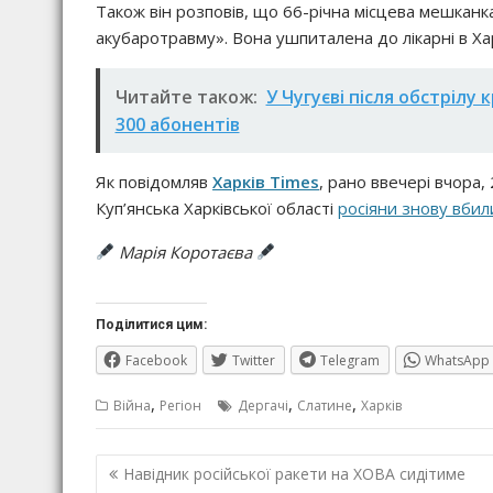
Також він розповів, що 66-річна місцева мешканк
акубаротравму». Вона ушпиталена до лікарні в Хар
Читайте також:
У Чугуєві після обстрілу
300 абонентів
Як повідомляв
Харків Times
, рано ввечері вчора,
Куп’янська Харківської області
росіяни знову вбил
Марія Коротаєва
Поділитися цим:
Facebook
Twitter
Telegram
WhatsApp
,
,
,
Війна
Регіон
Дергачі
Слатине
Харків
Навігація
Навідник російської ракети на ХОВА сидітиме