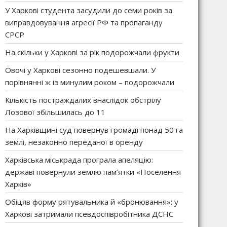
У Харкові студента засудили до семи років за
виправдовування агресії РФ та пропаганду
СРСР
На скільки у Харкові за рік подорожчали фрукти
Овочі у Харкові сезонно подешевшали. У
порівнянні ж із минулим роком – подорожчали
Кількість постраждалих внаслідок обстрілу
Лозової збільшилась до 11
На Харківщині суд повернув громаді понад 50 га
землі, незаконно переданої в оренду
Харківська міськрада програла апеляцію:
державі повернули землю пам’ятки «Поселення
Харків»
Обіцяв форму рятувальника й «бронювання»: у
Харкові затримали псевдоспівробітника ДСНС