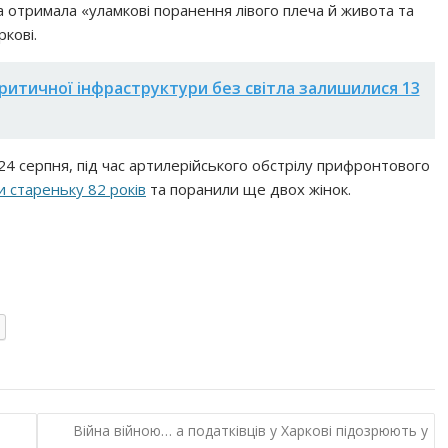
а отримала «уламкові поранення лівого плеча й живота та
кові.
 критичної інфраструктури без світла залишилися 13
 24 серпня, під час артилерійського обстрілу прифронтового
и стареньку 82 років
та поранили ще двох жінок.
Війна війною… а податківців у Харкові підозрюють у