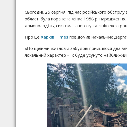
Сьогодні, 25 серпня, під час російського обстріл
області була поранена жінка 1958 р. народженн
домоволодінь, система газогону та лінія електроп
Про це
Харків Times
повідомив начальник Дергач
«По щільній житловій забудові прийшлося два в
локальний характер – їх буде усунуто найближчи