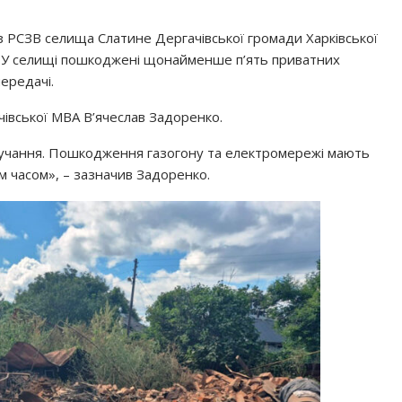
у з РСЗВ селища Слатине Дергачівської громади Харківської
я. У селищі пошкоджені щонайменше п’ять приватних
ередачі.
івської МВА В’ячеслав Задоренко.
лучання. Пошкодження газогону та електромережі мають
м часом», – зазначив Задоренко.