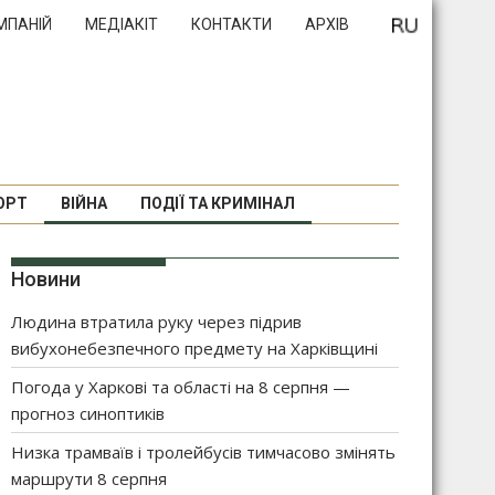
МПАНІЙ
МЕДІАКІТ
КОНТАКТИ
АРХІВ
ОРТ
ВІЙНА
ПОДІЇ ТА КРИМІНАЛ
Новини
Людина втратила руку через підрив
вибухонебезпечного предмету на Харківщині
Погода у Харкові та області на 8 серпня —
прогноз синоптиків
Низка трамваїв і тролейбусів тимчасово змінять
маршрути 8 серпня