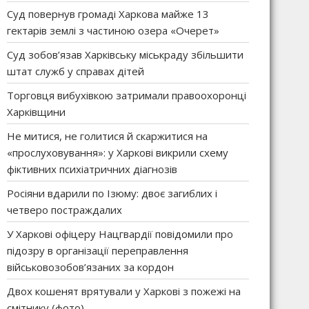
Суд повернув громаді Харкова майже 13
гектарів землі з частиною озера «Очерет»
Суд зобов’язав Харківську міськраду збільшити
штат служб у справах дітей
Торговця вибухівкою затримали правоохоронці
Харківщини
Не митися, не голитися й скаржитися на
«прослуховування»: у Харкові викрили схему
фіктивних психіатричних діагнозів
Росіяни вдарили по Ізюму: двоє загиблих і
четверо постраждалих
У Харкові офіцеру Нацгвардії повідомили про
підозру в організації переправлення
військовозобов’язаних за кордон
Двох кошенят врятували у Харкові з пожежі на
смітнику (фото)