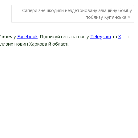
Сапери знешкодили нездетоновану авіаційну бомбу
поблизу Куп’янська
Times
у
Facebook
. Підписуйтесь на нас у
Telegram
та
Х
— і
ливих новин Харкова й області.