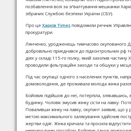
позбавлення волі за зґвалтування мешканки Харків
зібраних Службою безпеки України (СБУ).
Про це
Харків Times
повідомили речник Управлін
прокуратури.
Лянченко, уродженець тимчасово окупованого Д
добровільно приєднався до підконтрольних рф т
діях у складі 115-го полку, який захопив частину
проводили фільтраційні заходи та обшуки у місце
Під час окупації одного з населених пунктів, напр
домоволодіння, де проживала молода жінка разо
Бойовик підійшов до неї, потерпіла, злякавшись, в
будинку. Чоловік змусив жінку сісти на лавку. Пот
Поваливши жінку на лавку, окупант заявив, що у ра
метою максимального залякування здійснив постріл 
жертви одяг. Жінка кричала та просила відпустити,
неприродним способом. Бойовик також пригрозив,