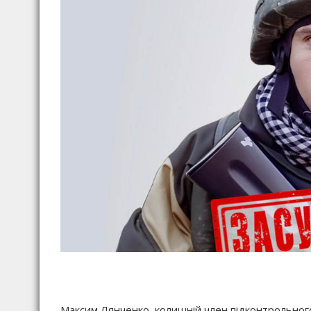
Максим Лянченко, колишній член підконтрольного