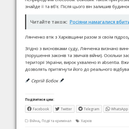
знайде її та вб’є. Після цього він залишив будинок
Читайте також:
Росіяни намагалися вбити
Лянченко втік з Харківщини разом зі своїм підро
Згідно з висновками суду, Лянченка визнано вин
(порушення законів та звичаїв війни). Оскільки 
території України, вирок ухвалено in absentia. Вж
дозволять притягнути його до реального відбува
Сергій Бобок
Поділитися цим:
Facebook
Twitter
Telegram
WhatsApp
,
Війна
Події та кримінал
Харків