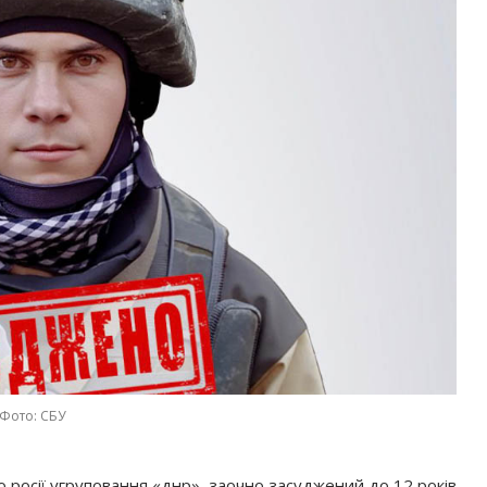
Фото: СБУ
 росії угруповання «днр», заочно засуджений до 12 років