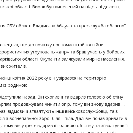
ської області. Вирок був винесений на підставі доказів,
ня СБУ області Владислав Абдула та прес-служба обласної
онецька, ще до початку повномасштабної війни
ерористичних угруповань «днр» та брав участь у бойових
 Харківської області. Окупанти залякували мирне населення,
вих жителів.
икінці квітня 2022 року він увірвався на територію
м із родиною.
ідступила назад. Він схопив її та вдарив головою об стіну
ерпіла продовжувала чинити опір, тому він знову вдарив її.
зі відмови її зґвалтують інші військовослужбовці, та з
з вогнепальної зброї біля її тіла. Далі він почав зривати з
 тому він утретє вдарив її головою об стіну та зґвалтував її
 що якщо потерпіла комусь розповість про нього, він