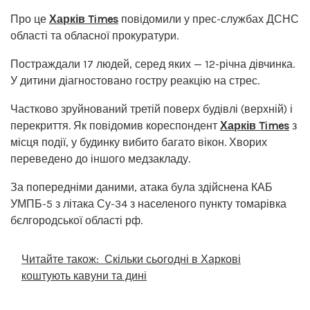
Про це
Харків Times
повідомили у прес-службах ДСНС
області та обласної прокуратури.
Постраждали 17 людей, серед яких — 12-річна дівчинка.
У дитини діагностовано гостру реакцію на стрес.
Частково зруйнований третій поверх будівлі (верхній) і
перекриття. Як повідомив кореспондент
Харків Times
з
місця події, у будинку вибито багато вікон. Хворих
переведено до іншого медзакладу.
За попередніми даними, атака була здійснена КАБ
УМПБ-5 з літака Су-34 з населеного пункту томарівка
бєлгородської області рф.
Читайте також:
Скільки сьогодні в Харкові
коштують кавуни та дині