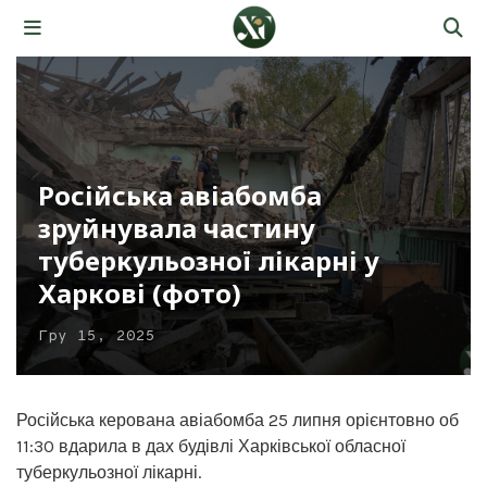
Російська авіабомба
зруйнувала частину
туберкульозної лікарні у
Харкові (фото)
Гру 15, 2025
Російська керована авіабомба 25 липня орієнтовно об
11:30 вдарила в дах будівлі Харківської обласної
туберкульозної лікарні.