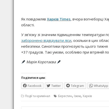
Як повідомляв
Харків Times
, вчора вогнеборці Х
області.
У зв’язку зі значним підвищенням температури по
заборонено відвідувати ліси
, оскільки в цих об
небезпеки. Синоптики прогнозують цього тижня с
+37 градусів. Такі умови, особливо при вітряній по
Марія Коротаєва
Поділитися цим:
Facebook
Twitter
Telegram
WhatsApp
,
,
Події та кримінал
Берестин
Ізюм
Харків