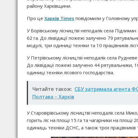
району Харківщини.
Про це
Харків Times
повідомили у Головному упр
У Борівському лісництві неподалік села Підлиман
62 га. До ліквідації пожежі залучено 79 рятуваль
модулі, три одиниці техніки та 10 працівників лісг
У Петрівському лісництві неподалік села Рудневе
До ліквідації пожежі залучено 44 рятувальники, 
одиниці техніки лісового господарства.
Читайте також:
СБУ затримала агента ФСБ
Полтава – Харків
У Старовірівському лісництві неподалік села Мик
горить ліс на площі 15 га та чагарники на площі 2
одиниць техніки ДСНС, а також троє працівників т