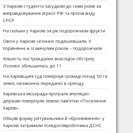
У Харкові студента засудили до семи років за
виправдовування агресії РФ та пропаганду
СРСР
На скільки у Харкові за рік подорожчали фрукти
Овочі у Харкові сезонно подешевшали. У
порівнянні ж із минулим роком – подорожчали
Кількість постраждалих внаслідок обстрілу
Лозової збільшилась до 11
На Харківщині суд повернув громаді понад 50 га
землі, незаконно переданої в оренду
Харківська міськрада програла апеляцію:
державі повернули землю пам’ятки «Поселення
Харків»
Обіцяв форму рятувальника й «бронювання»: у
Харкові затримали псевдоспівробітника ДСНС