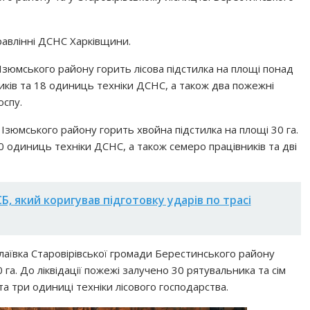
авлінні ДСНС Харківщини.
 Ізюмського району горить лісова підстилка на площі понад
ників та 18 одиниць техніки ДСНС, а також два пожежні
оспу.
 Ізюмського району горить хвойна підстилка на площі 30 га.
10 одиниць техніки ДСНС, а також семеро працівників та дві
, який коригував підготовку ударів по трасі
олаївка Старовірівської громади Берестинського району
0 га. До ліквідації пожежі залучено 30 рятувальника та сім
а три одиниці техніки лісового господарства.