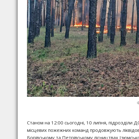
Станом на 12:00 сьогодні, 10 липня, підрозділи Д
місцевих пожежних команд продовжують ліквідовува
Борівському та Петрівському лісництвах Ізюмсько