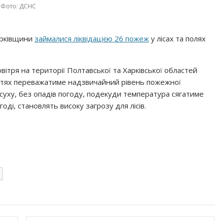
Фото: ДСНС
арківщини
займалися ліквідацією 26 пожеж
у лісах та полях
вітря на території Полтавської та Харківської областей
ластях переважатиме надзвичайний рівень пожежної
уху, без опадів погоду, подекуди температура сягатиме
годі, становлять високу загрозу для лісів.