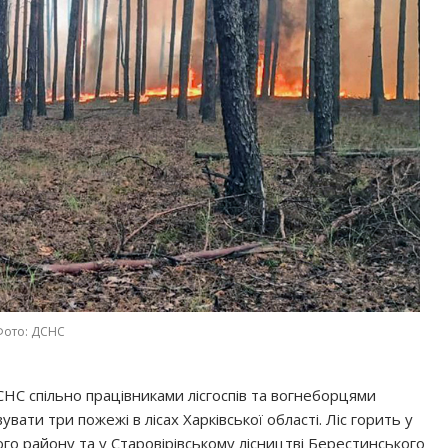
Фото: ДСНС
СНС спільно працівниками лісгоспів та вогнеборцями
ти три пожежі в лісах Харківської області. Ліс горить у
го району та у Старовірівському лісництві Берестинського