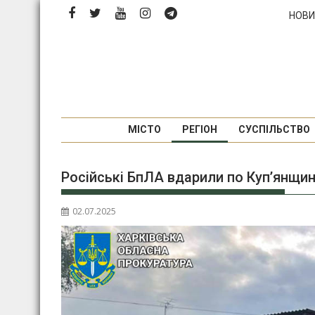
Перейти
НОВИ
до
вмісту
МІСТО
РЕГІОН
СУСПІЛЬСТВО
Російські БпЛА вдарили по Купʼянщи
02.07.2025