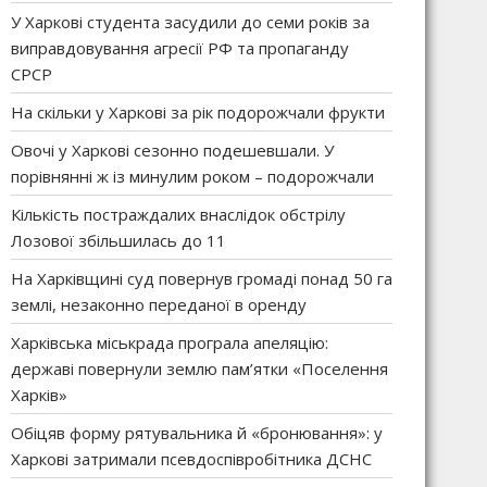
У Харкові студента засудили до семи років за
виправдовування агресії РФ та пропаганду
СРСР
На скільки у Харкові за рік подорожчали фрукти
Овочі у Харкові сезонно подешевшали. У
порівнянні ж із минулим роком – подорожчали
Кількість постраждалих внаслідок обстрілу
Лозової збільшилась до 11
На Харківщині суд повернув громаді понад 50 га
землі, незаконно переданої в оренду
Харківська міськрада програла апеляцію:
державі повернули землю пам’ятки «Поселення
Харків»
Обіцяв форму рятувальника й «бронювання»: у
Харкові затримали псевдоспівробітника ДСНС