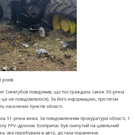
 років.
лег Синєгубов повідомив, що постраждала також 50-річна
о це не повідомлялося). За його інформацією, протягом
ть населених пунктів області.
ла 51-річна жінка. За повідомленням прокуратури області, 1
селу FPV-дроном. Боєприпас був скинутий на цивільний
а, яка перебувала в авто, дістала поранення.