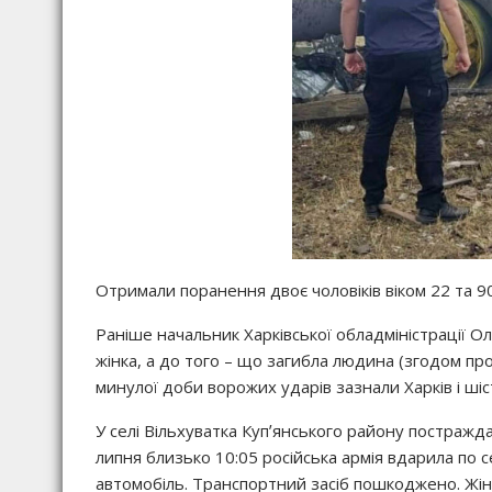
Отримали поранення двоє чоловіків віком 22 та 90
Раніше начальник Харківської обладміністрації О
жінка, а до того – що загибла людина (згодом пр
минулої доби ворожих ударів зазнали Харків і шіс
У селі Вільхуватка Купʼянського району постражда
липня близько 10:05 російська армія вдарила по 
автомобіль. Транспортний засіб пошкоджено. Жінк