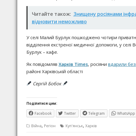
Читайте також:
Знищену росіянами інфра
відновити неможливо
У селі Малий Бурлук пошкоджено чотири приватні
відділення екстреної медичної допомоги, у селі В
Бурлук – кафе.
Як повідомляв
Харків Times
, росіяни
вдарили без
районі Харківській області
Сергій Бобок
Поділитися цим:
Facebook
Twitter
Telegram
WhatsApp
,
,
Війна
Регіон
Куп'янськ
Харків