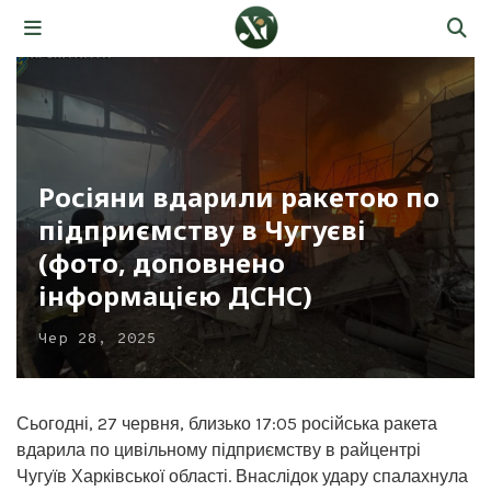
Росіяни вдарили ракетою по
підприємству в Чугуєві
(фото, доповнено
інформацією ДСНС)
Чер 28, 2025
Сьогодні, 27 червня, близько 17:05 російська ракета
вдарила по цивільному підприємству в райцентрі
Чугуїв Харківської області. Внаслідок удару спалахнула