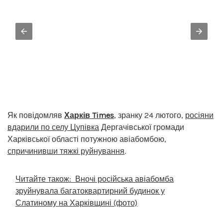
Як повідомляв
Харків Times
, зранку 24 лютого,
росіяни
вдарили по селу Цупівка
Дергачівської громади
Харківської області потужною авіабомбою,
спричинивши тяжкі руйнування
.
Читайте також:
Вночі російська авіабомба
зруйнувала багатоквартирний будинок у
Слатиному на Харківщині (фото)