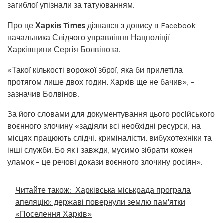
загиблої упізнали за татуюванням.
Про це
Харків Times
дізнався з
допису
в Facebook
начальника Слідчого управління Нацполіції
Харківщини Сергія Болвінова.
«Такої кількості ворожої зброї, яка би прилетіла
протягом лише двох годин, Харків ще не бачив», –
зазначив Болвінов.
За його словами для документування цього російського
воєнного злочину «задіяли всі необхідні ресурси, на
місцях працюють слідчі, криміналісти, вибухотехніки та
інші служби. Бо як і завжди, мусимо зібрати кожен
уламок – це речові докази воєнного злочину росіян».
Читайте також:
Харківська міськрада програла
апеляцію: державі повернули землю пам'ятки
«Поселення Харків»