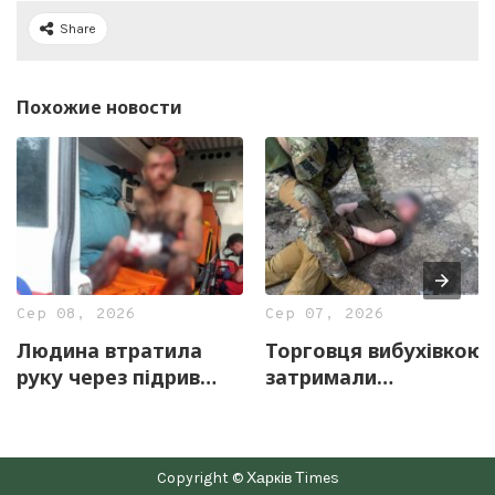
Share
Похожие новости
Сер 08, 2026
Сер 07, 2026
Людина втратила
Торговця вибухівкою
руку через підрив
затримали
вибухонебезпечного
правоохоронці
предмету на
Харківщини
Харківщині
Copyright © Харків Тimes