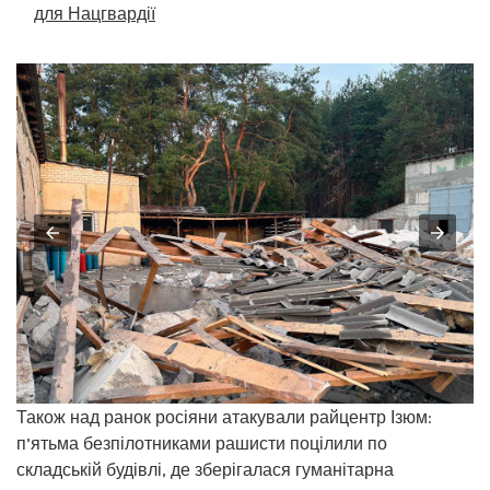
для Нацгвардії
Також над ранок росіяни атакували райцентр Ізюм:
п’ятьма безпілотниками рашисти поцілили по
складській будівлі, де зберігалася гуманітарна