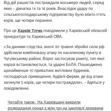
Від дій рашистів постраждали восьмеро людей, серед
яких – дівчатка 14 та 16 років. Внаслідок удару по
сільськогосподарському підприємству було вбито п’ять
корів, ще чотири поранені.
Про це
Харків Times
повідомили у Харківській обласній
прокуратурі та Харківській ОВА.
«За даними слідства, вночі 30 травня збройні сили рф
здійснили комбіновану атаку по населеному пункту в
Чугуївському районі. Ворог застосував ракету, тип якої
наразі встановлюється, та ударні БпЛА. Пошкоджено
щонайменше 10 приватних житлових будинків,
господарські приміщення, будівлі ферми, де від атаки
загинули 5 корів, ще чотири постраждали», – йдеться у
повідомленні.
Читайте також:
На Харківщині викрили
розкрадання понад 2 млн грн на закупівлі деревини