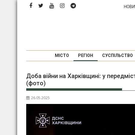
Перейти
НОВИ
до
вмісту
МІСТО
РЕГІОН
СУСПІЛЬСТВО
Доба війни на Харківщині: у передмі
(фото)
26.05.2025