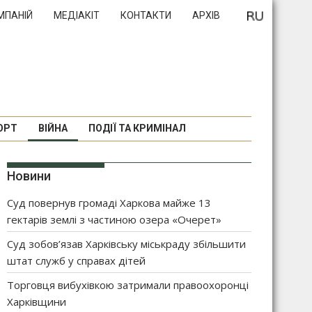
МПАНІЙ
МЕДІАКІТ
КОНТАКТИ
АРХІВ
ОРТ
ВІЙНА
ПОДІЇ ТА КРИМІНАЛ
Новини
Суд повернув громаді Харкова майже 13
гектарів землі з частиною озера «Очерет»
Суд зобов’язав Харківську міськраду збільшити
штат служб у справах дітей
Торговця вибухівкою затримали правоохоронці
Харківщини