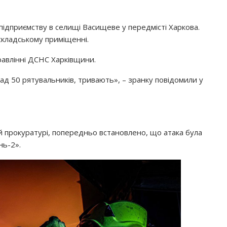
підприємству в селищі Васищеве у передмісті Харкова.
складському приміщенні.
авлінні ДСНС Харківщини.
над 50 рятувальників, тривають», – зранку повідомили у
ій прокуратурі, попередньо встановлено, що атака була
ь-2».