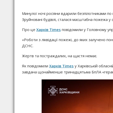
Минулої ночі росіяни вдарили безпілотниками по 
Зруйновані будівлі, сталася масштабна пожежа у 
Про це
Харків Times
повідомили у Головному упр
«Роботи з ліквідації пожежі, до яких залучено по
ДСНС.
Жертв та постраждалих, на щастя немає.
Як повідомили
Харків Times
у Харківській обласн
завдана щонайменше тринадцятьма БпЛА «геран