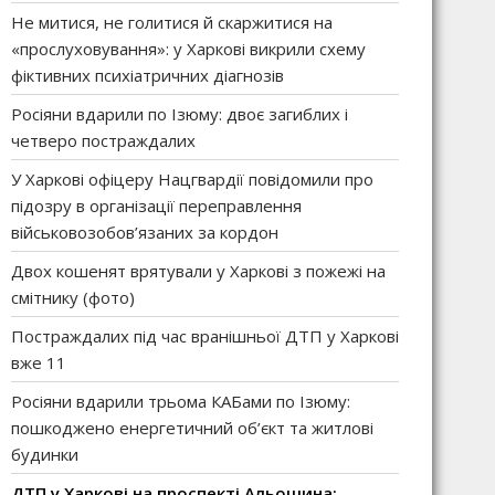
Не митися, не голитися й скаржитися на
«прослуховування»: у Харкові викрили схему
фіктивних психіатричних діагнозів
Росіяни вдарили по Ізюму: двоє загиблих і
четверо постраждалих
У Харкові офіцеру Нацгвардії повідомили про
підозру в організації переправлення
військовозобов’язаних за кордон
Двох кошенят врятували у Харкові з пожежі на
смітнику (фото)
Постраждалих під час вранішньої ДТП у Харкові
вже 11
Росіяни вдарили трьома КАБами по Ізюму:
пошкоджено енергетичний об’єкт та житлові
будинки
ДТП у Харкові на проспекті Альошина: