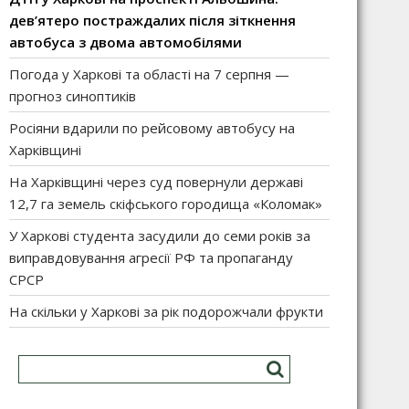
дев’ятеро постраждалих після зіткнення
автобуса з двома автомобілями
Погода у Харкові та області на 7 серпня —
прогноз синоптиків
Росіяни вдарили по рейсовому автобусу на
Харківщині
На Харківщині через суд повернули державі
12,7 га земель скіфського городища «Коломак»
У Харкові студента засудили до семи років за
виправдовування агресії РФ та пропаганду
СРСР
На скільки у Харкові за рік подорожчали фрукти