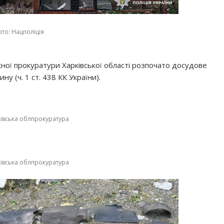
то: Нацполіція
ної прокуратури Харківської області розпочато досудове
у (ч. 1 ст. 438 КК України).
ківська облпрокуратура
ківська облпрокуратура