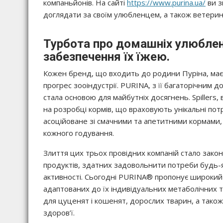
компаньйонів. На сайті
https://www.purina.ua/
ви з
доглядати за своїм улюбленцем, а також ветерин
Турбота про домашніх улюбленц
забезпечення їх їжею.
Кожен бренд, що входить до родини Пуріна, має в
прогрес зооіндустрії. PURINA, з її багаторічним 
стала основою для майбутніх досягнень. Spillers,
на розробці кормів, що враховують унікальні потре
асоційоване зі смачними та апетитними кормами,
кожного годування.
Злиття цих трьох провідних компаній стало зако
продуктів, здатних задовольнити потреби будь-я
активності. Сьогодні PURINA® пропонує широкий спе
адаптованих до їх індивідуальних метаболічних т
для цуценят і кошенят, дорослих тварин, а також
здоров’ї.