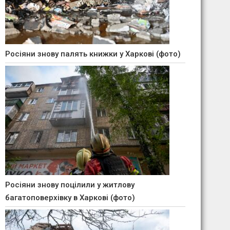
Росіяни знову палять книжки у Харкові (фото)
Росіяни знову поцілили у житлову
багатоповерхівку в Харкові (фото)