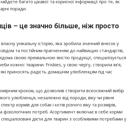
найдете багато цікавої та корисної інформації про те, як
арні поради.
ів – це значно більше, ніж просто
ласну унікальну історію, яка зробила значний внесок у
досвідом та постійним прагненням до найвищих стандартів,
 відома своєю преміальною якістю продукції, спеціалізується
би кожної тварини. Friskies, у свою чергу, створила ім’я,
 які приносять радість домашнім улюбленцям під час
номірним кроком, що дозволив створити всеосяжний вибір
кого улюбленця, незалежно від породи, віку чи рівня
ктр кормів для собак і котів різного віку та розмірів,
а фізіологічних потреб. Асортимент включає в себе корми
 спеціалізовані дієти для тварин з особливими потребами у