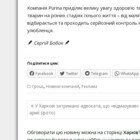
Компанія Purina приділяє велику увагу здоров’ю
тварин на різних стадіях їхнього життя – від мал
відбирається та проходить серйозний контроль я
улюбленця.
Сергій Бобок
Поділитися цим:
Facebook
Twitter
Telegram
WhatsApp
,
,
Гроші
Новини компаній
Реклама
Навігація
У Харкові затримано адвоката, що «відмазував» 
записів
армії (фото)
Обговорити цю новину можна на сторінці
Харків
ви завжди будете в курсі найбільш цікавих та важ