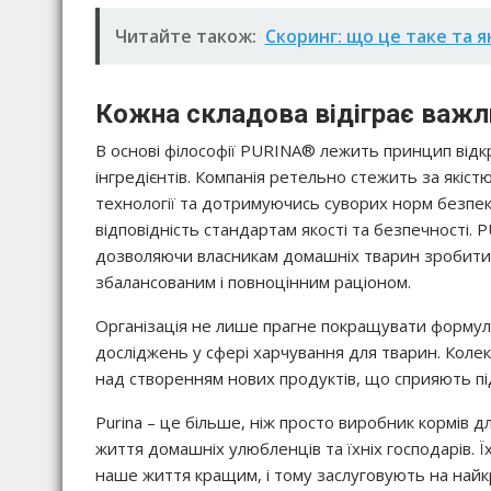
Читайте також:
Скоринг: що це таке та 
Кожна складова відіграє важл
В основі філософії PURINA® лежить принцип відкр
інгредієнтів. Компанія ретельно стежить за якіс
технології та дотримуючись суворих норм безпеки
відповідність стандартам якості та безпечності. 
дозволяючи власникам домашніх тварин зробити 
збалансованим і повноцінним раціоном.
Організація не лише прагне покращувати формули
досліджень у сфері харчування для тварин. Коле
над створенням нових продуктів, що сприяють підт
Purina – це більше, ніж просто виробник кормів для
життя домашніх улюбленців та їхніх господарів. Ї
наше життя кращим, і тому заслуговують на найк