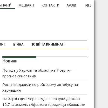
МПАНІЙ
МЕДІАКІТ
КОНТАКТИ
АРХІВ
ОРТ
ВІЙНА
ПОДІЇ ТА КРИМІНАЛ
Новини
Погода у Харкові та області на 7 серпня —
прогноз синоптиків
Росіяни вдарили по рейсовому автобусу на
Харківщині
На Харківщині через суд повернули державі
12,7 га земель скіфського городища «Коломак»