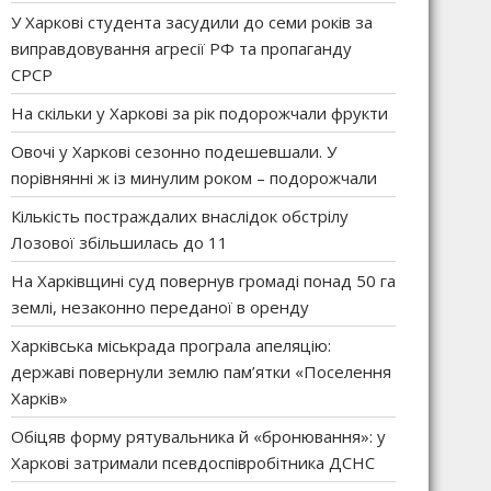
У Харкові студента засудили до семи років за
виправдовування агресії РФ та пропаганду
СРСР
На скільки у Харкові за рік подорожчали фрукти
Овочі у Харкові сезонно подешевшали. У
порівнянні ж із минулим роком – подорожчали
Кількість постраждалих внаслідок обстрілу
Лозової збільшилась до 11
На Харківщині суд повернув громаді понад 50 га
землі, незаконно переданої в оренду
Харківська міськрада програла апеляцію:
державі повернули землю пам’ятки «Поселення
Харків»
Обіцяв форму рятувальника й «бронювання»: у
Харкові затримали псевдоспівробітника ДСНС