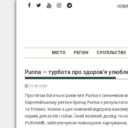
Перейти
НОВИ
до
вмісту
МІСТО
РЕГІОН
СУСПІЛЬСТВО
Purina — турбота про здоров’я улюбл
21.05.2025
Протягом багатьох років ім’я Purina є синонімом в
Європейському регіоні бренд Purina є результатом
та Friskies. Кожна з цих компаній відіграла важл
кормів для котів і собак. Їхній великий досвід т
PURINA®, забезпечуючи повноцінне харчування,