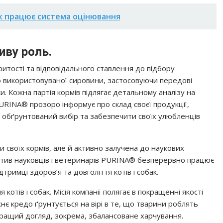
як працює система оцінювання
иву роль.
итості та відповідального ставлення до підбору
тю використовуваної сировини, застосовуючи передові
. Кожна партія кормів підлягає детальному аналізу на
PURINA® прозоро інформує про склад своєї продукції,
обґрунтований вибір та забезпечити своїх улюбленців
 своїх кормів, але й активно залучена до наукових
ктив науковців і ветеринарів PURINA® безперервно працює
римці здоров’я та довголіття котів і собак.
 котів і собак. Місія компанії полягає в покращенні якості
хнє кредо ґрунтується на вірі в те, що тварини роблять
ращий догляд, зокрема, збалансоване харчування.