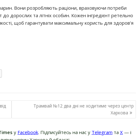
 тварин. Вони розробляють раціони, враховуючи потреби
ят до дорослих та літніх особин. Кожен інгредієнт ретельно
кості, щоб гарантувати максимальну користь для здоров’я
від
Трамвай №12 два дні не ходитиме через центр
Харкова
Times
у
Facebook
. Підписуйтесь на нас у
Telegram
та
Х
— і
ливих новин Харкова й області.