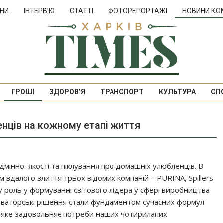
НИ
ІНТЕРВ’Ю
СТАТТІ
ФОТОРЕПОРТАЖІ
НОВИНИ КО
ГРОШІ
ЗДОРОВ’Я
ТРАНСПОРТ
КУЛЬТУРА
СП
енців на кожному етапі життя
ідмінної якості та піклування про домашніх улюбленців. В
 вдалого злиття трьох відомих компаній – PURINA, Spillers
иву роль у формуванні світового лідера у сфері виробництва
а новаторські рішення стали фундаментом сучасних формул
 яке задовольняє потреби наших чотирилапих