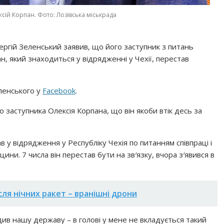
сій Корпан. Фото: Лозівська міськрада
Сергій Зеленський заявив, що його заступник з питань
н, який знаходиться у відрядженні у Чехії, перестав
ленського у
Facebook
.
 заступника Олексія Корпана, що він якоби втік десь за
в у відрядження у Республіку Чехія по питанням співпраці і
ни. 7 числа він перестав бути на зв′язку, вчора з′явився в
ісля нічних ракет – вранішні дрони
ив нашу державу – в голові у мене не вкладується такий