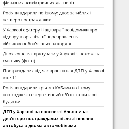
фіктивних психіатричних діагнозів
Росіяни вдарили по Ізюму: двоє загиблих і
четверо постраждалих
У Харкові офіцеру Нацгвардії повідомили про
підозру в організації переправлення
військовозобов’язаних за кордон
Двох кошенят врятували у Харкові з пожежі на
смітнику (фото)
Постраждалих під час вранішньої ДТП у Харкові
вже 11
Росіяни вдарили трьома КАБами по Ізюму:
пошкоджено енергетичний об’єкт та житлові
будинки
ДТП у Харкові на проспекті Альошина:
дев’ятеро постраждалих після зіткнення
автобуса з двома автомобілями