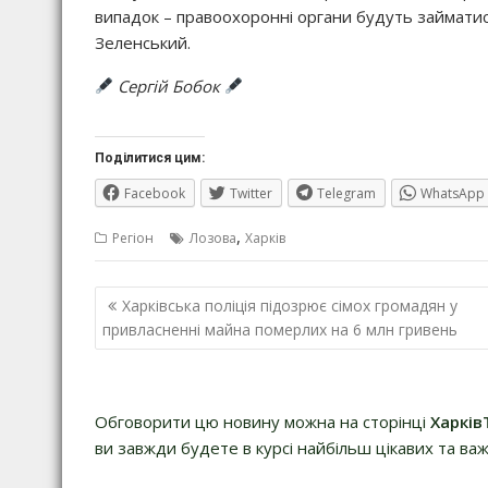
випадок – правоохоронні органи будуть займатис
Зеленський.
Сергій Бобок
Поділитися цим:
Facebook
Twitter
Telegram
WhatsApp
,
Регіон
Лозова
Харків
Навігація
Харківська поліція підозрює сімох громадян у
записів
привласненні майна померлих на 6 млн гривень
Обговорити цю новину можна на сторінці
Харків
ви завжди будете в курсі найбільш цікавих та важ