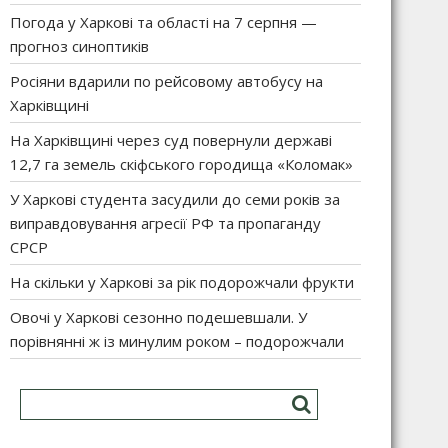
Погода у Харкові та області на 7 серпня —
прогноз синоптиків
Росіяни вдарили по рейсовому автобусу на
Харківщині
На Харківщині через суд повернули державі
12,7 га земель скіфського городища «Коломак»
У Харкові студента засудили до семи років за
виправдовування агресії РФ та пропаганду
СРСР
На скільки у Харкові за рік подорожчали фрукти
Овочі у Харкові сезонно подешевшали. У
порівнянні ж із минулим роком – подорожчали