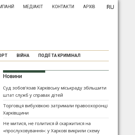
МПАНІЙ
МЕДІАКІТ
КОНТАКТИ
АРХІВ
ОРТ
ВІЙНА
ПОДІЇ ТА КРИМІНАЛ
Новини
Суд зобов’язав Харківську міськраду збільшити
штат служб у справах дітей
Торговця вибухівкою затримали правоохоронці
Харківщини
Не митися, не голитися й скаржитися на
«прослуховування»: у Харкові викрили схему