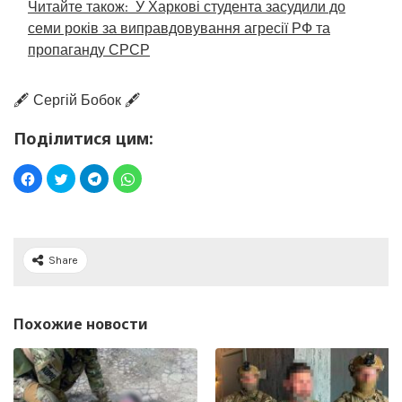
Читайте також:
У Харкові студента засудили до
семи років за виправдовування агресії РФ та
пропаганду СРСР
🖋️ Сергій Бобок 🖋️
Поділитися цим:
Share
Похожие новости