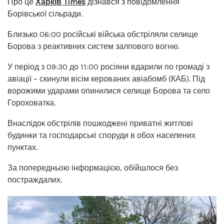
Про це
Харків Times
дізнався з повідомлення
Борівської сільради.
Близько 06:00 російські війська обстріляли селище
Борова з реактивних систем залпового вогню.
У період з 09:30 до 11:00 росіяни вдарили по громаді з
авіації – скинули вісім керованих авіабомб (КАБ). Під
ворожими ударами опинилися селище Борова та село
Гороховатка.
Внаслідок обстрілів пошкоджені приватні житлові
будинки та господарські споруди в обох населених
пунктах.
За попередньою інформацією, обійшлося без
постраждалих.