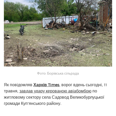
Фото: Борівська сільрада
Як повідомляв
Харків Times
, ворог вдень сьогодні, 11
травня,
завдав удару керованою авіабомбою
по
житловому сектору села Садовод Великобурлуцької
громади Куп’янського району.