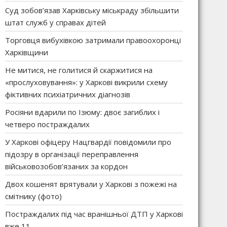
Суд зобов’язав Харківську міськраду збільшити
штат служб у справах дітей
Торговця вибухівкою затримали правоохоронці
Харківщини
Не митися, не голитися й скаржитися на
«прослуховування»: у Харкові викрили схему
фіктивних психіатричних діагнозів
Росіяни вдарили по Ізюму: двоє загиблих і
четверо постраждалих
У Харкові офіцеру Нацгвардії повідомили про
підозру в організації переправлення
військовозобов’язаних за кордон
Двох кошенят врятували у Харкові з пожежі на
смітнику (фото)
Постраждалих під час вранішньої ДТП у Харкові
вже 11