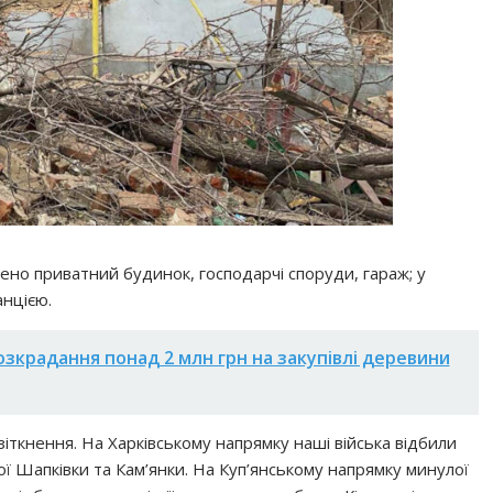
ено приватний будинок, господарчі споруди, гараж; у
анцією.
озкрадання понад 2 млн грн на закупівлі деревини
іткнення. На Харківському напрямку наші війська відбили
ї Шапківки та Кам’янки. На Куп’янському напрямку минулої