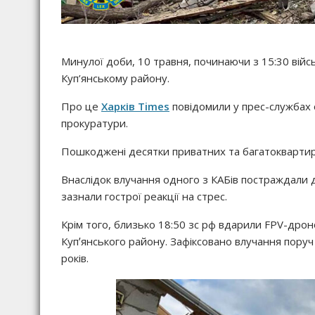
Минулої доби, 10 травня, починаючи з 15:30 війс
Куп’янському району.
Про це
Харків Times
повідомили у прес-службах о
прокуратури.
Пошкоджені десятки приватних та багатоквартирні
Внаслідок влучання одного з КАБів постраждали д
зазнали гострої реакції на стрес.
Крім того, близько 18:50 зс рф вдарили FPV-дрон
Купʼянського району. Зафіксовано влучання поруч
років.