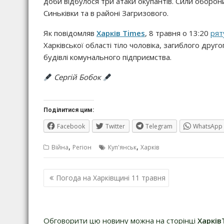
доби відбулося три атаки окупантів. Сили оборон
Синьківки та в районі Загризового.
Як повідомляв
Харків Times
, 8 травня о 13:20
рят
Харківської області тіло чоловіка, загиблого друг
будівлі комунального підприємства.
Сергій Бобок
Поділитися цим:
Facebook
Twitter
Telegram
WhatsApp
,
,
Війна
Регіон
Куп'янськ
Харків
Навігація
Погода на Харківщині 11 травня
записів
Обговорити цю новину можна на сторінці
Харків