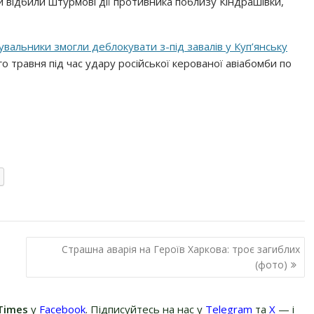
и відбили штурмові дії противника поблизу Кіндрашівки,
увальники змогли деблокувати з-під завалів у Куп’янську
ого травня під час удару російської керованої авіабомби по
Страшна аварія на Героїв Харкова: троє загиблих
(фото)
Times
у
Facebook
. Підписуйтесь на нас у
Telegram
та
Х
— і