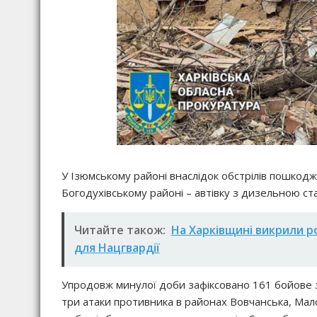
У Ізюмському районі внаслідок обстрілів пошкодж
Богодухівському районі – автівку з дизельною ст
Читайте також:
На Харківщині викрили р
для Нацгвардії
Упродовж минулої доби зафіксовано 161 бойове з
три атаки противника в районах Вовчанська, Мало