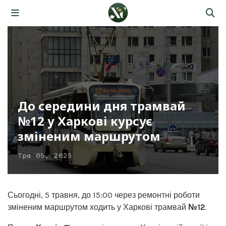
До середини дня трамвай
№12 у Харкові курсує
зміненим маршрутом
Тра 05, 2025
Сьогодні, 5 травня, до 15:00 через ремонтні роботи
зміненим маршрутом ходить у Харкові трамвай
№12
.