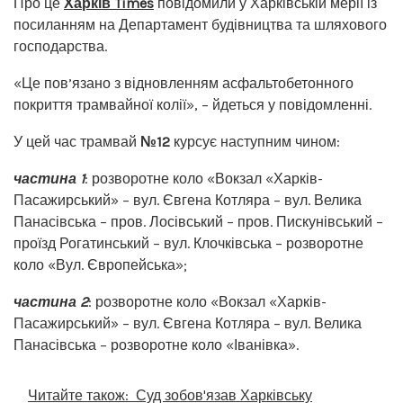
Про це
Харків Times
повідомили у Харківській мерії із
посиланням на Департамент будівництва та шляхового
господарства.
«Це пов’язано з відновленням асфальтобетонного
покриття трамвайної колії», – йдеться у повідомленні.
У цей час трамвай
№12
курсує наступним чином:
частина 1
: розворотне коло «Вокзал «Харків-
Пасажирський» – вул. Євгена Котляра – вул. Велика
Панасівська – пров. Лосівський – пров. Пискунівський –
проїзд Рогатинський – вул. Клочківська – розворотне
коло «Вул. Європейська»;
частина 2
: розворотне коло «Вокзал «Харків-
Пасажирський» – вул. Євгена Котляра – вул. Велика
Панасівська – розворотне коло «Іванівка».
Читайте також:
Суд зобов'язав Харківську