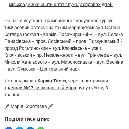
міськраду збільшити штат служб у справах дітей
На час відсутності трамвайного сполучення курсує
тимчасовий автобус за таким маршрутом: вул. Євгена
Котляра (вокзал «Харків-Пасажирський») – вул. Велика
Панасівська – пров. Лосівський – пров. Пискунівський –
проїзд Рогатинський – вул. Клочківська – узвіз
Клочківський – пр. Незалежності – вул. Трінклера – вул.
Миколи Хвильового – вул. Мироносицька – вул. Весніна
– вул. Сумська – Центральний парк.
Як повідомляв
Харків Times
, через ті ж причини
трамвай
№12
змінював свій маршрут
у суботу, 3
травня.
🖋️ Марія Коротаєва 🖋️
Поділитися цим: