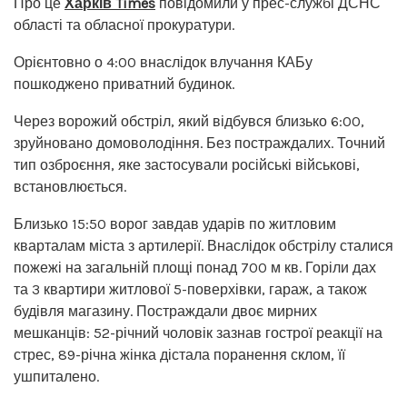
Про це
Харків Times
повідомили у прес-службі ДСНС
області та обласної прокуратури.
Орієнтовно о 4:00 внаслідок влучання КАБу
пошкоджено приватний будинок.
Через ворожий обстріл, який відбувся близько 6:00,
зруйновано домоволодіння. Без постраждалих. Точний
тип озброєння, яке застосували російські військові,
встановлюється.
Близько 15:50 ворог завдав ударів по житловим
кварталам міста з артилерії. Внаслідок обстрілу сталися
пожежі на загальній площі понад 700 м кв. Горіли дах
та 3 квартири житлової 5-поверхівки, гараж, а також
будівля магазину. Постраждали двоє мирних
мешканців: 52-річний чоловік зазнав гострої реакції на
стрес, 89-річна жінка дістала поранення склом, її
ушпиталено.