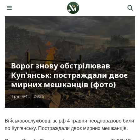
Ворог знову обстрілював
Купʼянськ: постраждали двоє
мирних мешканців (фото)
Тра 04, 2025
Військовослужбовці зс рф 4 травня неодноразово били
по Купʼянську. Постраждали двоє мирних мешканців.