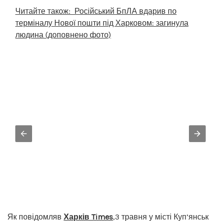
Читайте також:
Російський БпЛА вдарив по
терміналу Нової пошти під Харковом: загинула
людина (доповнено фото)
Як повідомляв
Харків Times
,3 травня у місті Куп’янськ