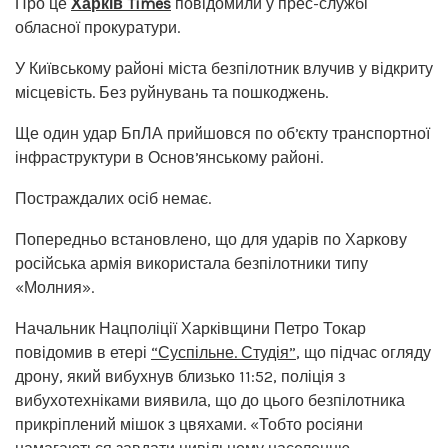
Про це
Харків Times
повідомили у прес-службі
обласної прокуратури.
У Київському районі міста безпілотник влучив у відкриту
місцевість. Без руйнувань та пошкоджень.
Ще один удар БпЛА прийшовся по обʼєкту транспортної
інфраструктури в Основʼянському районі.
Постраждалих осіб немає.
Попередньо встановлено, що для ударів по Харкову
російська армія використала безпілотники типу
«Молния».
Начальник Нацполіції Харківщини Петро Токар
повідомив в етері
“Суспільне. Студія”
, що підчас огляду
дрону, який вибухнув близько 11:52, поліція з
вибухотехніками виявила, що до цього безпілотника
прикріплений мішок з цвяхами. «Тобто росіяни