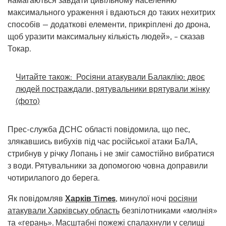
намагаються завдати цивільному населенню
максимального ураження і вдаються до таких нехитрих
способів — додаткові елементи, прикріплені до дрона,
щоб уразити максимальну кількість людей», – сказав
Токар.
Читайте також:
Росіяни атакували Балаклію: двоє
людей постраждали, рятувальники врятували жінку
(фото)
Прес-служба ДСНС області повідомила, що пес,
злякавшись вибухів під час російської атаки БаЛА,
стрибнув у річку Лопань і не зміг самостійно вибратися
з води. Рятувальники за допомогою човна доправили
чотирилапого до берега.
Як повідомляв
Харків Times
, минулої ночі
росіяни
атакували Харківську область
безпілотниками «молнія»
та «герань». Масштабні пожежі спалахнули у селищі