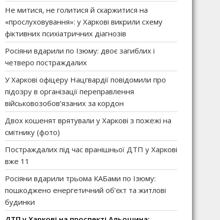
Не митися, не голитися й скаржитися на
«прослуховування»: у Харкові викрили схему
фіктивних психіатричних діагнозів
Росіяни вдарили по Ізюму: двоє загиблих і
четверо постраждалих
У Харкові офіцеру Нацгвардії повідомили про
підозру в організації переправлення
військовозобов’язаних за кордон
Двох кошенят врятували у Харкові з пожежі на
смітнику (фото)
Постраждалих під час вранішньої ДТП у Харкові
вже 11
Росіяни вдарили трьома КАБами по Ізюму:
пошкоджено енергетичний об’єкт та житлові
будинки
ДТП у Харкові на проспекті Альошина: