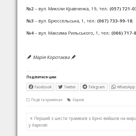
№2
– вул. Миколи Кравченка, 19, тел.:
(057) 721-0
№3
– вул. Брюссельська, 1, тел.:
(067) 733-99-18
;
№4
– вул. Максима Рильського, 1, тел.:
(066) 717-
Марія Коротаєва
Поділитися цим:
Facebook
Twitter
Telegram
WhatsApp
Події та кримінал
Харків
Навігація
Перший з шести трамваїв з Брно вийшов на мар
записів
у Харкові