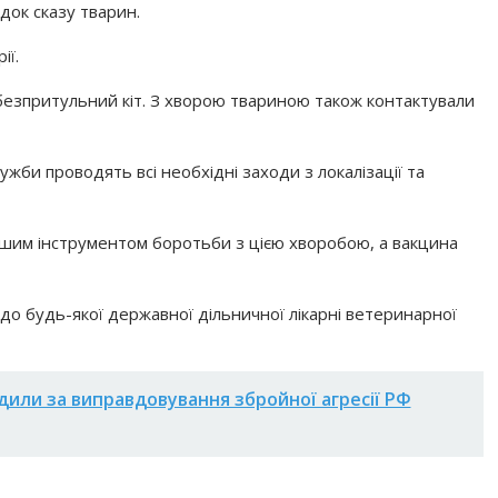
док сказу тварин.
ії.
безпритульний кіт. З хворою твариною також контактували
ужби проводять всі необхідні заходи з локалізації та
ішим інструментом боротьби з цією хворобою, а вакцина
о будь-якої державної дільничної лікарні ветеринарної
дили за виправдовування збройної агресії РФ