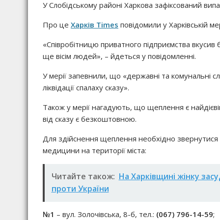
У Слобідському районі Харкова зафіксований випа
Про це
Харків Times
повідомили у Харківській мер
«Співробітницю приватного підприємства вкусив 
ще вісім людей», – йдеться у повідомленні.
У мерії запевнили, що «державні та комунальні сл
ліквідації спалаху сказу».
Також у мерії нагадують, що щеплення є найдієв
від сказу є безкоштовною.
Для здійснення щеплення необхідно звернутися д
медицини на території міста:
Читайте також:
На Харківщині жінку засу
проти України
№1
– вул. Золочівська, 8-б, тел.:
(067) 796-14-59
;