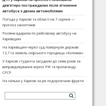
дев’ятеро постраждалих після зіткнення
автобуса з двома автомобілями
Погода у Харкові та області на 7 серпня —
прогноз синоптиків
Росіяни вдарили по рейсовому автобусу на
Харківщині
На Харківщині через суд повернули державі
12,7 га земель скіфського городища «Коломак»
У Харкові студента засудили до семи років за
виправдовування агресії РФ та пропаганду
СРСР
На скільки у Харкові за рік подорожчали фрукти