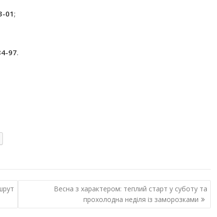
3-01
;
84-97
.
шрут
Весна з характером: теплий старт у суботу та
прохолодна неділя із заморозками