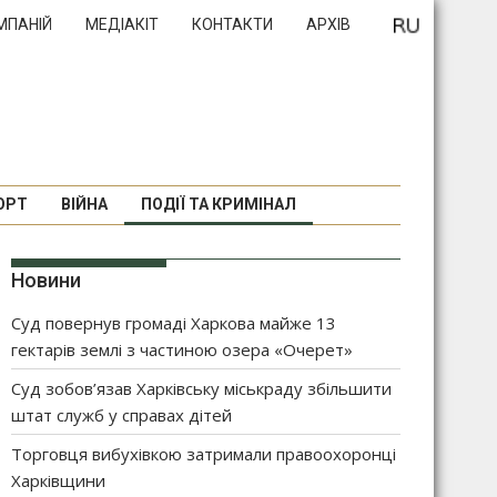
МПАНІЙ
МЕДІАКІТ
КОНТАКТИ
АРХІВ
ОРТ
ВІЙНА
ПОДІЇ ТА КРИМІНАЛ
Новини
Суд повернув громаді Харкова майже 13
гектарів землі з частиною озера «Очерет»
Суд зобов’язав Харківську міськраду збільшити
штат служб у справах дітей
Торговця вибухівкою затримали правоохоронці
Харківщини