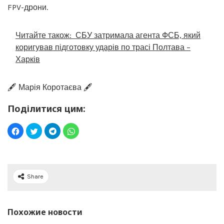
FPV-дрони.
Читайте також:
СБУ затримала агента ФСБ, який
коригував підготовку ударів по трасі Полтава –
Харків
🖋️ Марія Коротаєва 🖋️
Поділитися цим:
Share
Похожие новости