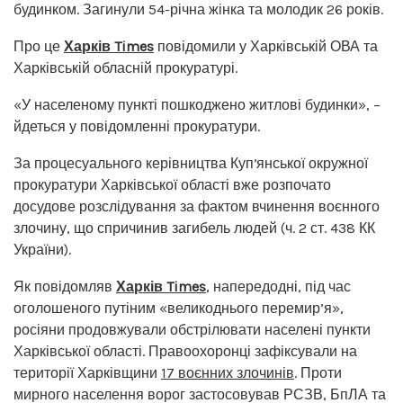
будинком. Загинули 54-річна жінка та молодик 26 років.
Про це
Харків Times
повідомили у Харківській ОВА та
Харківській обласній прокуратурі.
«У населеному пункті пошкоджено житлові будинки», –
йдеться у повідомленні прокуратури.
За процесуального керівництва Купʼянської окружної
прокуратури Харківської області вже розпочато
досудове розслідування за фактом вчинення воєнного
злочину, що спричинив загибель людей (ч. 2 ст. 438 КК
України).
Як повідомляв
Харків Times
, напередодні, під час
оголошеного путіним «великоднього перемир’я»,
росіяни продовжували обстрілювати населені пункти
Харківської області. Правоохоронці зафіксували на
території Харківщини
17 воєнних злочинів
. Проти
мирного населення ворог застосовував РСЗВ, БпЛА та