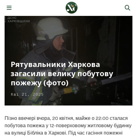
Рятувальники Харкова
загасили велику побутову
пожежу (фото)
Кві 21, 2025
Пізно ввечері вчора, 20 квітня, майже о 22:00 сталася
побутова пожежа у 12-поверховому житловому будинку
на вулиці Бібліка в Харкові. Під час гасіння пожежні