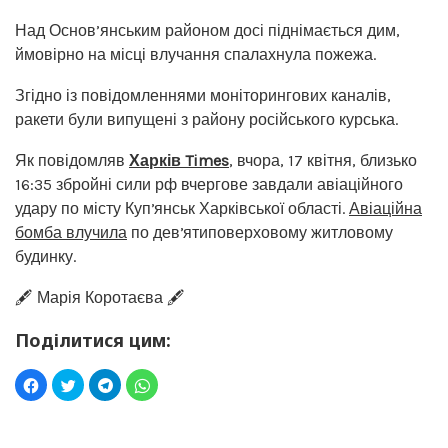
Над Основ’янським районом досі піднімається дим,
ймовірно на місці влучання спалахнула пожежа.
Згідно із повідомленнями моніторингових каналів,
ракети були випущені з району російського курська.
Як повідомляв
Харків Times
, вчора, 17 квітня, близько
16:35 збройні сили рф вчергове завдали авіаційного
удару по місту Купʼянськ Харківської області.
Авіаційна
бомба влучила
по девʼятиповерховому житловому
будинку.
🖋️ Марія Коротаєва 🖋️
Поділитися цим: