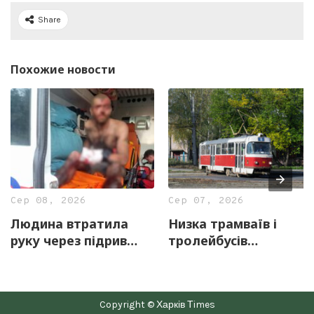
Share
Похожие новости
Сер 08, 2026
Сер 07, 2026
Людина втратила
Низка трамваїв і
руку через підрив
тролейбусів
вибухонебезпечного
тимчасово змінять
предмету на
маршрути 8 серпня
Харківщині
Copyright © Харків Тimes