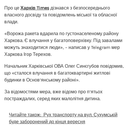
Про це
Харків Times
дізнався з безпосереднього
власного досвіду та повідомлень міської та обласної
влади.
«Ворожа ракета вдарила по густонаселеному району
Харкова. Є влучання у багатоповерхівку. Під завалами
можуть знаходитися люди», – написав у Telegram мер
Харкова Ігор Терехов.
Начальник Харківської ОВА Олег Синєгубов повідомив,
що «сталося влучання в багатоквартирні житлові
будинки в Основ’янському районі».
За відомостями мера, вже відомо про п’ятьох
постраждалих, серед яких малолітня дитина.
Читайте також:
Рух транспорту на вул. Сухумській
буде заборонений до кінця вересня