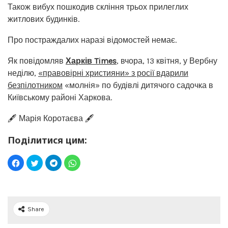
Також вибух пошкодив скління трьох прилеглих
житлових будинків.
Про постраждалих наразі відомостей немає.
Як повідомляв
Харків Times
, вчора, 13 квітня, у Вербну
неділю,
«правовірні християни» з росії вдарили
безпілотником
«молнія» по будівлі дитячого садочка в
Київському районі Харкова.
🖋️ Марія Коротаєва 🖋️
Поділитися цим:
Share