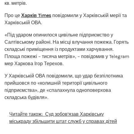
кв. метрів.
Про це
Харків Times
повідомили у Харківській мерії та
Харківській ОВА.
«Під ударом опинилося цивільне підприємство у
Салтівському районі. На місці влучання пожежа. Горять
складські приміщення із продуктами харчування.
Площа пожежі – тисяча метрів», – повідомив у Telegram
мер Харкова Ігор Терехов.
У Харківській ОВА повідомили, що удар безпілотника
прийшовся по «колишній території цивільного
підприємства», де «спалахнула одноповерхова
складська будівля».
Читайте також:
Суд зобов'язав Харківську
міськраду збільшити штат служб у справах дітей