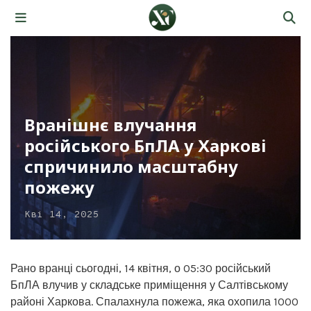
Вранішнє влучання
російського БпЛА у Харкові
спричинило масштабну
пожежу
Кві 14, 2025
Рано вранці сьогодні, 14 квітня, о 05:30 російський
БпЛА влучив у складське приміщення у Салтівському
районі Харкова. Спалахнула пожежа, яка охопила 1000