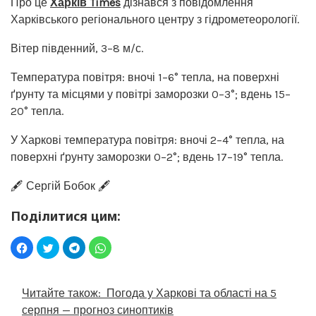
Про це
Харків Times
дізнався з повідомлення
Харківського регіонального центру з гідрометеорології.
Вітер південний, 3–8 м/с.
Температура повітря: вночі 1–6° тепла, на поверхні
ґрунту та місцями у повітрі заморозки 0–3°; вдень 15–
20° тепла.
У Харкові температура повітря: вночі 2–4° тепла, на
поверхні ґрунту заморозки 0–2°; вдень 17–19° тепла.
🖋️ Сергій Бобок 🖋️
Поділитися цим:
Читайте також:
Погода у Харкові та області на 5
серпня — прогноз синоптиків