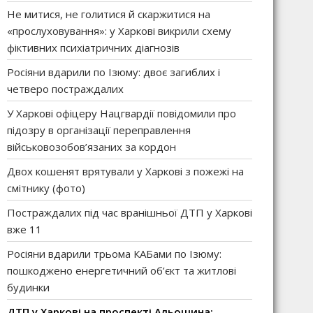
Не митися, не голитися й скаржитися на
«прослуховування»: у Харкові викрили схему
фіктивних психіатричних діагнозів
Росіяни вдарили по Ізюму: двоє загиблих і
четверо постраждалих
У Харкові офіцеру Нацгвардії повідомили про
підозру в організації переправлення
військовозобов’язаних за кордон
Двох кошенят врятували у Харкові з пожежі на
смітнику (фото)
Постраждалих під час вранішньої ДТП у Харкові
вже 11
Росіяни вдарили трьома КАБами по Ізюму:
пошкоджено енергетичний об’єкт та житлові
будинки
ДТП у Харкові на проспекті Альошина: