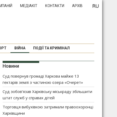
МПАНІЙ
МЕДІАКІТ
КОНТАКТИ
АРХІВ
ОРТ
ВІЙНА
ПОДІЇ ТА КРИМІНАЛ
Новини
Суд повернув громаді Харкова майже 13
гектарів землі з частиною озера «Очерет»
Суд зобов’язав Харківську міськраду збільшити
штат служб у справах дітей
Торговця вибухівкою затримали правоохоронці
Харківщини