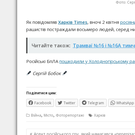
Фото: Серг
Як повідомляв
Харків Times
, вночі 2 квітня
росіян
рашистів постраждали восьмеро людей, серед них
Читайте також:
Трамваї №16 і №16А тим
Російські БпЛА
пошкодили у Холодногірському рай
Сергій Бобок
Поділитися цим:
Facebook
Twitter
Telegram
WhatsApp
,
,
Війна
Місто
Фоторепортажі
Харків
Навігація
Агент російського гру, який намагався «переріза