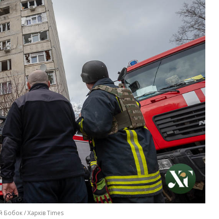
й Бобок / Харків Times