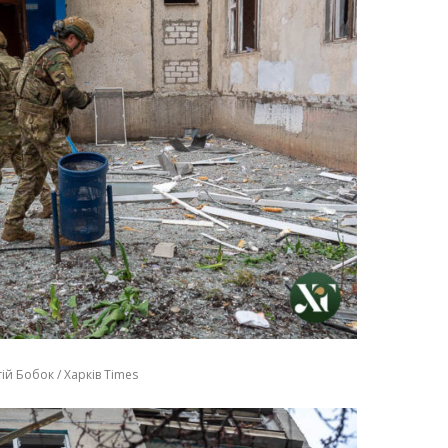
ій Бобок / Харків Times