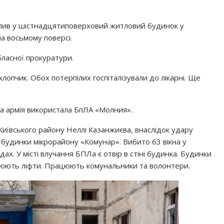
цілив у шістнадцятиповерховий житловий будинок у
на восьмому поверсі.
бласної прокуратури.
лопчик. Обох потерпілих госпіталізували до лікарні. Ще
а армія використала БпЛА «Молния».
 Київського району Неллі Казанжиєва, внаслідок удару
будинки мікрорайону «Комунар». Вибито 63 вікна у
здах. У місті влучання БПЛа є отвір в стіні будинка. Будинки
ацюють ліфти. Працюють комунальники та волонтери.