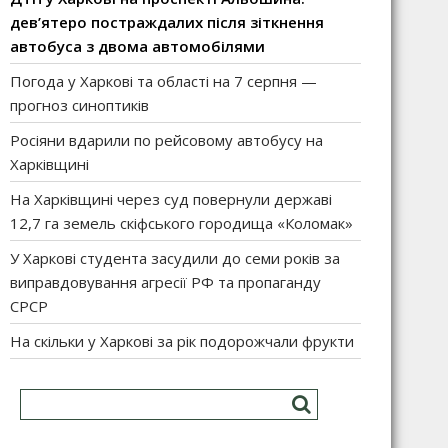
дев’ятеро постраждалих після зіткнення
автобуса з двома автомобілями
Погода у Харкові та області на 7 серпня —
прогноз синоптиків
Росіяни вдарили по рейсовому автобусу на
Харківщині
На Харківщині через суд повернули державі
12,7 га земель скіфського городища «Коломак»
У Харкові студента засудили до семи років за
виправдовування агресії РФ та пропаганду
СРСР
На скільки у Харкові за рік подорожчали фрукти