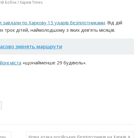
ій Бобок / Харків Times
и завдали по Харкову 15 ударів безпілотниками
. Від дій
 троє дітей, наймолодшому з яких дев’ять місяців.
часово змінять маршрути
оні міста
«щонайменше 29 будівель».
ти»
Нова атака російських безпілотників на Харків