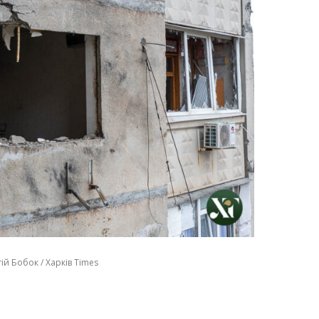
ій Бобок / Харків Times