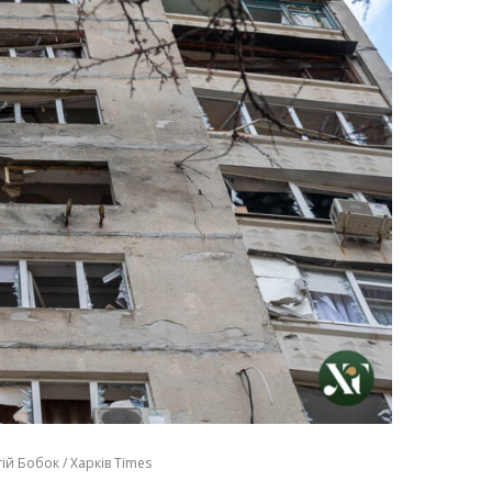
ій Бобок / Харків Times