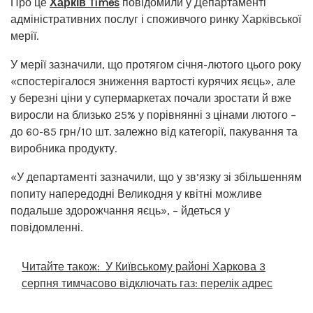
Про це
Харків Times
повідомили у Департаменті
адміністративних послуг і споживчого ринку Харківської
мерії.
У мерії зазначили, що протягом січня-лютого цього року
«спостерігалося зниження вартості курячих яєць», але
у березні ціни у супермаркетах почали зростати й вже
виросли на близько 25% у порівнянні з цінами лютого –
до 60-85 грн/10 шт. залежно від категорії, пакування та
виробника продукту.
«У департаменті зазначили, що у зв’язку зі збільшенням
попиту напередодні Великодня у квітні можливе
подальше здорожчання яєць», – йдеться у
повідомленні.
Читайте також:
У Київському районі Харкова 3
серпня тимчасово відключать газ: перелік адрес