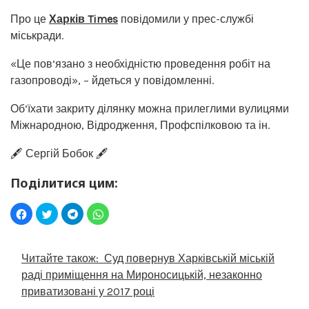
Про це
Харків Times
повідомили у прес-службі
міськради.
«Це пов’язано з необхідністю проведення робіт на
газопроводі», – йдеться у повідомленні.
Об’їхати закриту ділянку можна прилеглими вулицями
Міжнародною, Відродження, Профспілковою та ін.
🖋️ Сергій Бобок 🖋️
Поділитися цим:
Читайте також:
Суд повернув Харківській міській
раді приміщення на Мироносицькій, незаконно
приватизовані у 2017 році