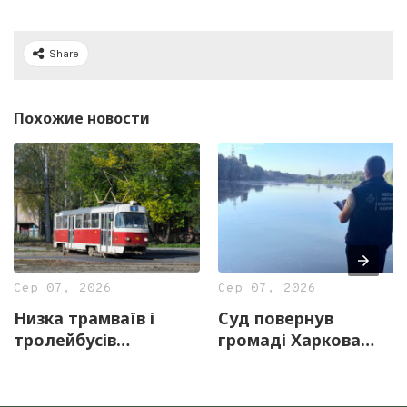
Share
Похожие новости
Сер 07, 2026
Сер 07, 2026
Низка трамваїв і
Суд повернув
тролейбусів
громаді Харкова
тимчасово змінять
майже 13 гектарів
маршрути 8 серпня
землі з частиною
озера «Очерет»