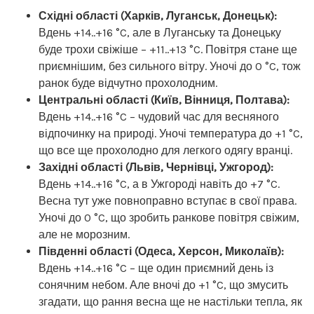
Східні області (Харків, Луганськ, Донецьк):
Вдень +14..+16 °C, але в Луганську та Донецьку
буде трохи свіжіше – +11..+13 °C. Повітря стане ще
приємнішим, без сильного вітру. Уночі до 0 °C, тож
ранок буде відчутно прохолодним.
Центральні області (Київ, Вінниця, Полтава):
Вдень +14..+16 °C – чудовий час для весняного
відпочинку на природі. Уночі температура до +1 °C,
що все ще прохолодно для легкого одягу вранці.
Західні області (Львів, Чернівці, Ужгород):
Вдень +14..+16 °C, а в Ужгороді навіть до +7 °C.
Весна тут уже повноправно вступає в свої права.
Уночі до 0 °C, що зробить ранкове повітря свіжим,
але не морозним.
Південні області (Одеса, Херсон, Миколаїв):
Вдень +14..+16 °C – ще один приємний день із
сонячним небом. Але вночі до +1 °C, що змусить
згадати, що рання весна ще не настільки тепла, як