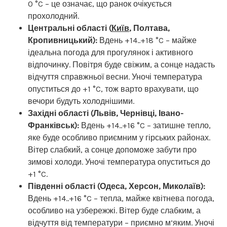
0 °C – це означає, що ранок очікується
прохолодний.
Центральні області (
Київ
, Полтава,
Кропивницький):
Вдень +14..+18 °C – майже
ідеальна погода для прогулянок і активного
відпочинку. Повітря буде свіжим, а сонце надасть
відчуття справжньої весни. Уночі температура
опуститься до +1 °C, тож варто врахувати, що
вечори будуть холоднішими.
Західні області (Львів, Чернівці, Івано-
Франківськ):
Вдень +14..+16 °C – затишне тепло,
яке буде особливо приємним у гірських районах.
Вітер слабкий, а сонце допоможе забути про
зимові холоди. Уночі температура опуститься до
+1 °C.
Південні області (Одеса, Херсон, Миколаїв):
Вдень +14..+16 °C – тепла, майже квітнева погода,
особливо на узбережжі. Вітер буде слабким, а
відчуття від температури – приємно м’яким. Уночі