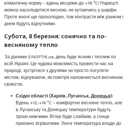
кліматичну норму – вдень місцями до +18 °C! Нарешті
можна насолодитися весною, не кутаючись у шарфи.
Проте вночі ще прохолодно, тож контрасти між ранком і
днем будуть відчутними.
Субота, 8 березня: сонячно та по-
весняному тепло
За даними SINOPTIK.ua, день буде ясним і теплим по
всій Україні. Це чудова можливість провести час на
природі, зустрітися з друзями чи просто погуляти
містом, відчуваючи, як повітря наповнюється весняною
свіжістю.
Східні області (Харків, Луганськ,
Донецьк
):
Вдень +12..+16 °C – комфортне весняне тепло, але
в Луганську та Донецьку температури будуть
трохи нижчими. Вітер буде слабким, а сонце
приємно зігріватиме. Уночі температура впаде до