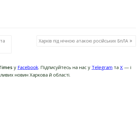
 та
Харків під нічною атакою російських БпЛА
Times
у
Facebook
. Підписуйтесь на нас у
Telegram
та
Х
— і
ливих новин Харкова й області.