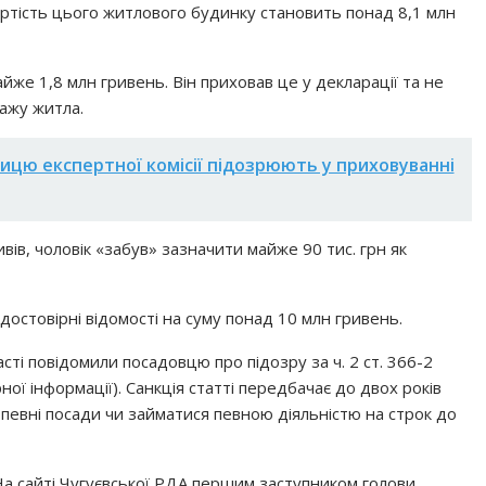
артість цього житлового будинку становить понад 8,1 млн
айже 1,8 млн гривень. Він приховав це у декларації та не
дажу житла.
ицю експертної комісії підозрюють у приховуванні
вів, чоловік «забув» зазначити майже 90 тис. грн як
достовірні відомості на суму понад 10 млн гривень.
асті повідомили посадовцю про підозру за ч. 2 ст. 366-2
ої інформації). Санкція статті передбачає до двох років
певні посади чи займатися певною діяльністю на строк до
На сайті Чугуєвської РДА першим заступником голови