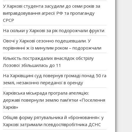
У Харкові студента засудили до семи років за
виправдовування агресії РФ та пропаганду
СРСР
На скільки у Харкові за рік подорожчали фрукти
Овочі у Харкові сезонно подешевшали. У
порівнянні ж із минулим роком – подорожчали
Кількість постраждалих внаслідок обстрілу
Лозової збільшилась до 11
На Харківщині суд повернув громаді понад 50 га
землі, незаконно переданої в оренду
Харківська міськрада програла апеляцію:
державі повернули землю пам’ятки «Поселення
Харків»
Обіцяв форму рятувальника й «бронювання»: у
Харкові затримали псевдоспівробітника ДСНС