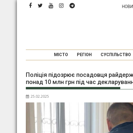
П
НОВИ
е
р
е
й
т
и
д
МІСТО
РЕГІОН
СУСПІЛЬСТВО
о
в
Поліція підозрює посадовця райдержа
м
понад 10 млн грн під час декларуван
і
с
т
25.02.2025
у