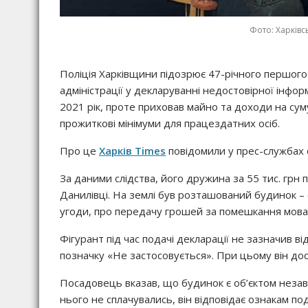
Фото: Харківс
Поліція Харківщини підозрює 47-річного першого
адміністрації у декларуванні недостовірної інфор
2021 рік, проте приховав майно та доходи на сум
прожиткові мінімуми для працездатних осіб.
Про це
Харків Times
повідомили у прес-службах о
За даними слідства, його дружина за 55 тис. грн
Данилівці. На землі був розташований будинок –
угоди, про передачу грошей за помешкання мова
Фігурант під час подачі декларації не зазначив в
позначку «Не застосовується». При цьому він дос
Посадовець вказав, що будинок є об’єктом неза
нього не сплачувались, він відповідає ознакам по