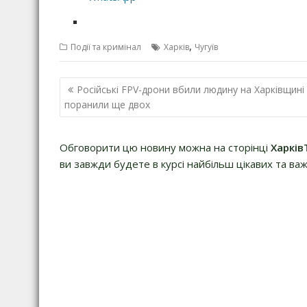
,
Події та кримінал
Харків
Чугуїв
Н
Російські FPV-дрони вбили людину на Харківщині
а
поранили ще двох
в
і
Обговорити цю новину можна на сторінці
Харків
г
ви завжди будете в курсі найбільш цікавих та важ
а
ц
і
я
з
а
п
и