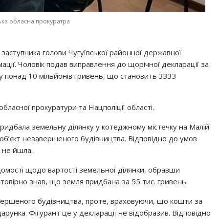
ька обласна прокуратра
 заступника голови Чугуївської районної державної
мації. Чоловік подав виправлення до щорічної декларації за
у понад 10 мільйонів гривень, що становить 3333
бласної прокуратури та Нацполіції області.
 придбала земельну ділянку у котеджному містечку на Малій
 обʼєкт незавершеного будівництва. Відповідно до умов
 не йшла.
ідомості щодо вартості земельної ділянки, обравши
товірно знав, що земля придбана за 55 тис. гривень.
вершеного будівництва, проте, враховуючи, що кошти за
дарунка. Фігурант це у декларації не відобразив. Відповідно