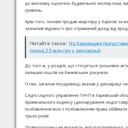
до висновку оціночно-будівельної експертизи, в
гривень.
Крім того, чоловік продав квартиру у Харкові за м
зазначив відомості про отриманий дохід від про
Читайте також:
На Харківщині представн
понад 2,5 млн грн у декларації
До того ж, у розділі, що стосується грошових акти
залишки коштів на банківських рахунках.
Отже, загалом посадовець вказав у декларації не
Слідчі слідчого управління ГУНП в Харківській обл
Кримінального кодексу (декларування недостовірн
позбавлення волі з позбавленням права обіймати 
трьох років.
Правоохоронці не вказують ім’я підозрюваного. 