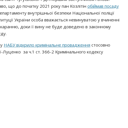
во, що до початку 2021 року пан Козлітін
обіймав посаду
Департаменту внутрішньої безпеки Національної поліції
ституції України особа вважається невинуватою у вчиненні
окаранню, доки її вину не буде доведено в законному
ду.
ку
НАБУ відкрило кримінальне провадження
стосовно
ї-Луценко за ч.1 ст. 366-2 Кримінального кодексу