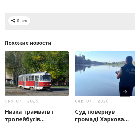
Share
Похожие новости
Сер 07, 2026
Сер 07, 2026
Низка трамваїв і
Суд повернув
тролейбусів
громаді Харкова
тимчасово змінять
майже 13 гектарів
маршрути 8 серпня
землі з частиною