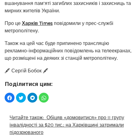
вшанування пам’яті загиблих захисників і захисниць та
мирних жителів України.
Про це
Харків Times
повідомили у прес-службі
метрополітену.
Також на цей час буде припинено трансляцію
рекламно-інформаційних повідомлень на телеекранах,
що розміщені на деяких зі станцій метрополітену.
🖋️ Сергій Бобок 🖋️
Поділитися цим:
Читайте також:
Обіцяв «домовитися» про II групу
інвалідності за $20 тис.: на Харківщині затримали
підозрюваного