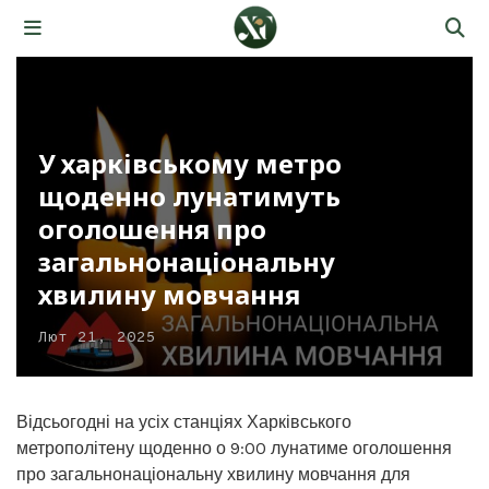
У харківському метро
щоденно лунатимуть
оголошення про
загальнонаціональну
хвилину мовчання
Лют 21, 2025
Відсьогодні на усіх станціях Харківського
метрополітену щоденно о 9:00 лунатиме оголошення
про загальнонаціональну хвилину мовчання для