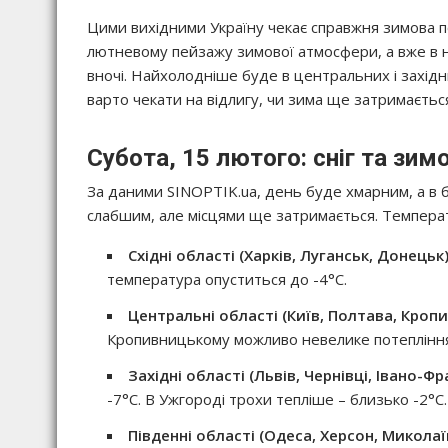
Цими вихідними Україну чекає справжня зимова по
лютневому пейзажу зимової атмосфери, а вже в н
вночі. Найхолодніше буде в центральних і західн
варто чекати на відлигу, чи зима ще затримаєтьс
Субота, 15 лютого: сніг та зи
За даними SINOPTIK.ua, день буде хмарним, а в ба
слабшим, але місцями ще затримається. Темпера
Східні області (Харків, Луганськ, Донецьк)
температура опуститься до -4°C.
Центральні області (Київ, Полтава, Кроп
Кропивницькому можливо невелике потепління
Західні області (Львів, Чернівці, Івано-Фр
-7°C. В Ужгороді трохи тепліше – близько -2°C.
Південні області (Одеса, Херсон, Миколаї