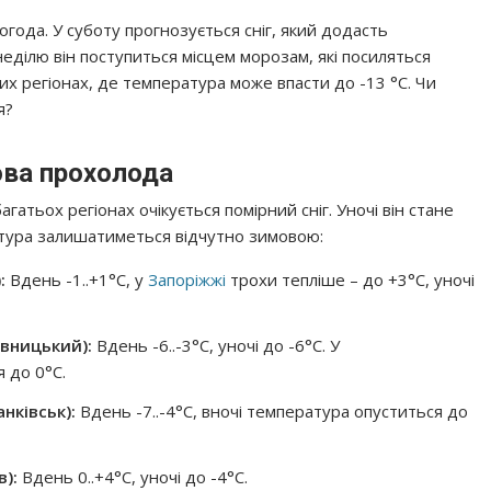
года. У суботу прогнозується сніг, який додасть
еділю він поступиться місцем морозам, які посиляться
их регіонах, де температура може впасти до -13 °C. Чи
я?
мова прохолода
гатьох регіонах очікується помірний сніг. Уночі він стане
тура залишатиметься відчутно зимовою:
:
Вдень -1..+1°C, у
Запоріжжі
трохи тепліше – до +3°C, уночі
ивницький):
Вдень -6..-3°C, уночі до -6°C. У
 до 0°C.
анківськ):
Вдень -7..-4°C, вночі температура опуститься до
в):
Вдень 0..+4°C, уночі до -4°C.