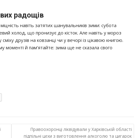
ових радощів
 міцність навіть затятих шанувальників зими: субота
евий холод, що пронизує до кісток. Але навіть у мороз
сміху друзів на ковзанці чи у вечорі із цікавою книгою.
у моменті й пам’ятайте: зима ще не сказала свого
ї
Правоохоронці ліквідували у Харківській області
підпільні цехи з виготовлення алкоголю та цигарок