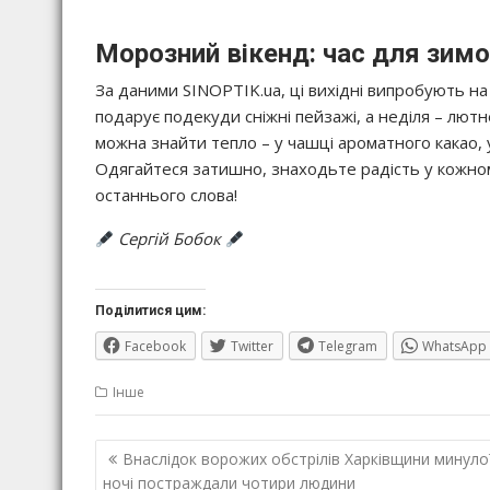
Морозний вікенд: час для зим
За даними SINOPTIK.ua, ці вихідні випробують на
подарує подекуди сніжні пейзажі, а неділя – лютн
можна знайти тепло – у чашці ароматного какао, у 
Одягайтеся затишно, знаходьте радість у кожном
останнього слова!
Сергій Бобок
Поділитися цим:
Facebook
Twitter
Telegram
WhatsApp
Інше
Навігація
Внаслідок ворожих обстрілів Харківщини минуло
записів
ночі постраждали чотири людини