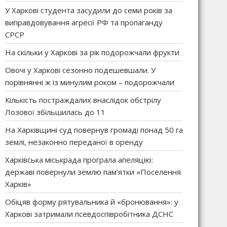
У Харкові студента засудили до семи років за
виправдовування агресії РФ та пропаганду
СРСР
На скільки у Харкові за рік подорожчали фрукти
Овочі у Харкові сезонно подешевшали. У
порівнянні ж із минулим роком – подорожчали
Кількість постраждалих внаслідок обстрілу
Лозової збільшилась до 11
На Харківщині суд повернув громаді понад 50 га
землі, незаконно переданої в оренду
Харківська міськрада програла апеляцію:
державі повернули землю пам’ятки «Поселення
Харків»
Обіцяв форму рятувальника й «бронювання»: у
Харкові затримали псевдоспівробітника ДСНС