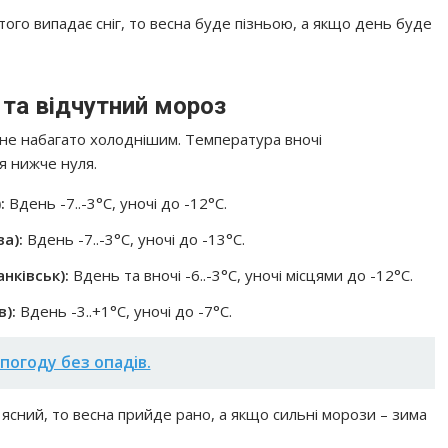
того випадає сніг, то весна буде пізньою, а якщо день буде
 та відчутний мороз
ане набагато холоднішим. Температура вночі
я нижче нуля.
:
Вдень -7..-3°C, уночі до -12°C.
ва):
Вдень -7..-3°C, уночі до -13°C.
анківськ):
Вдень та вночі -6..-3°C, уночі місцями до -12°C.
в):
Вдень -3..+1°C, уночі до -7°C.
огоду без опадів.
сний, то весна прийде рано, а якщо сильні морози – зима